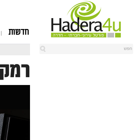
חדשות
רמקו