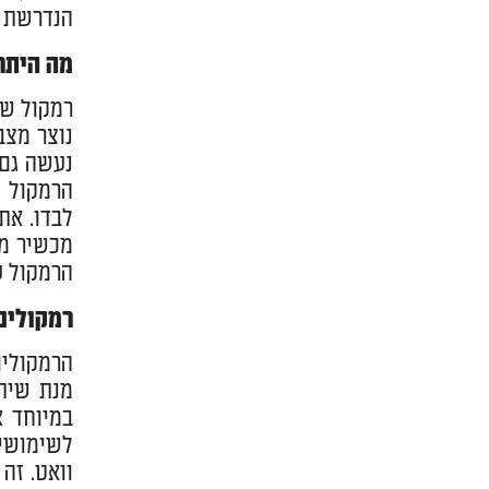
הנדרשת ב
מה היתר
רמקול שא
נוצר מצב
נעשה גם
הרמקול ה
לבדו. את
מכשיר מו
הרמקול ע
רמקולים
הרמקולים
מנת שיתא
במיוחד א
לשימושים