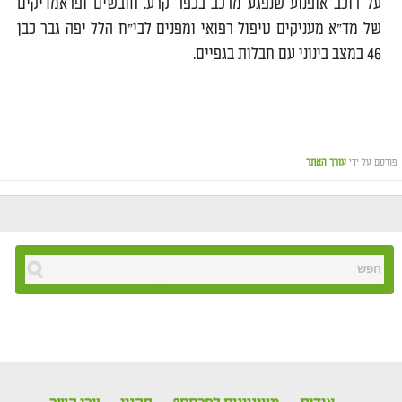
על רוכב אופנוע שנפגע מרכב בכפר קרע. חובשים ופראמדיקים
של מד"א מעניקים טיפול רפואי ומפנים לבי"ח הלל יפה גבר כבן
46 במצב בינוני עם חבלות בגפיים.
פורסם על ידי
עורך האתר