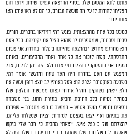
אותם לתא המטען שלו. בסוף ההרצאה עשינו שיחת וידאו והם
הצליחו להודות לו על מה שעשה עבורם, כי הם לא ראו אותו מאז
אותו יום."
כמעט בכל אחת מהרצאותיו, פוגש רמי דוידיאן בחברים, הורים,
סבים וסבתות, שמספרים לו שהוא הציל את יקיריהם. בכל פעם
הוא מתרגש מחדש. "בהרצאה שהייתה ב'קלור' בחדרה, אני פשוט
התרסקתי. קשה לזכור את כל אחד ואחד מהסיפורים, באותם
רגעים אני התעסקתי בהצלת חיי אדם ולא היה זמן לכלום, אבל
המפגש עם האם בחדרה היה מאד טעון ומרגש" אומר רמי.
בשבעה באוקטובר 2023 הוא פעל באומץ לב יוצא דופן ועשה את
הלא ייאמן כשהקים חמ"ל אזרחי עצום ממכשיר הטלפון שלו
במהלך נסיעה בלב התופת והביא, בעזרת חתנו, בני משפחה
נוספים ותושבי מושב פטיש – המושב בו הוא מתגורר – שפתחו
את בתיהם ואף יצאו בעצמם לנקודות הציון שנשלחו אליהם,
להצלתם של כ 750 איש. "יצאתי מהבית כי חבר שלי ביקש
שאעזור לבן של חבר שלו שמתגורר בזיכרון יעקב. בשלב הזה לא