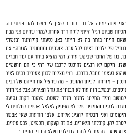
0
"אני פונה ימינה אל דרך כורכר שאין לי מושג למה פניתי בה,
מכיוון שביום רגיל הייתי לוקח דרך אחרת לגמרי שהיום אני מבין
שאם הייתי בוחר בה לא הייתי כאן. נסעתי קילומטר ופגשתי
בנחיל של ילדים רצים לכל עבר, צועקים ומתחננים לעזרה." את
בן, בנו של החבר שביקש עזרה, רמי מוציא ביחד עם עוד חברים
שלו, חלקם לא רוצים להיכנס לרכבו של רמי כי הם חוששים
שהוא בעצמו מחבל. בדרכו, רמי מצליח לכוון צעירים רבים לציר
הנכון – מזרחה, לכיוון המושב – מה שהציל את חייהם של רבים
נוספים. "בשלב הזה עוד לא הבנתי את גודל האירוע, אבל אני חוזר
למושב ומיד מחליט לחזור חזרה לשטח. שמונה דקות נסיעה
חזרה לרעים והטלפון שלי לא מפסיק לצלצל. אנשים שולחים לי
מיקומים ואני מבטיח להגיע אליהם. אלפי הודעות שאי אפשר
לסרב להן. קיבלתי תיאורים, אם זה קעקוע, תכשיט, צבע עיניים,
צבע שיער. זה עזר לי לזהות גם ילדים שלא היו בין החיים."