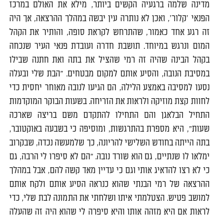
מדינה שלמה ברגעיה הקשים ביותר, מילא את האולם במרכז
הפנאי 'קלור', ואכן לא נותרה עין יבשה במהלך ההרצאה, אך היה
זה רגע אחד כאמור, שהתרחש לקראת סופה, והותיר את הקהל
המום ונרגש במיוחד. תושבת חדרה ועובדת פנאי העיר שנכחה
בקהל הבינה שהיה זה רמי שהציל את בתה ואת חתנה שבילו
במסיבת הנובה, והסיע אותם למקום מבטחים. "הבת שלי ובעלה
נסעו למסיבה באמצע הלילה, הם הגיעו לנובה מאוחר יחסית כדי
לחוות קצת מוזיקה ולראות את הזריחה. בשעות הבוקר המוקדמות
התחיל הבלאגן והם התחילו להתקדם משם בריצה שארכה
שעות", היא מספרת בהתרגשות, ומוסיפה כי בשבעה באוקטובר,
בתה הייתה בחודש השלישי להריונה, כך שלמעשה נכדה, שבקרוב
ימלאו לו שנתיים, גם הוא שורד נובה. "הם לא סיפרו לי הרבה, גם
כי לא רצו להדאיג אותי וגם כי עדיין מאד קשה להם, אבל במהלך
ההרצאה של רמי הבנתי שהוא כנראה הסיע אותם ולקח אותם
למושב פטיש. הצטלמתי איתו ושלחתי את התמונה לבת שלי, כדי
לראות אם היא מזהה אותו והיא סיפרה לי שהוא היה זה שהעלה