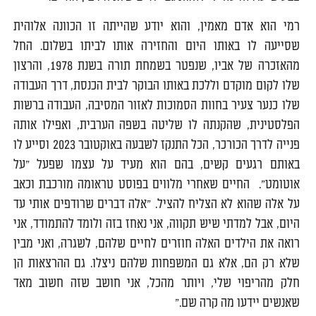
רמי הוא אדם מאמין, והוא יודע שהייתה זו הכוונה אלוהית
שסייעה לו באותו היום והחזירה אותו לביתו בשלום. החל
מהאזכרה של אביו, שנפטר בשמחת תורה בשנת 1978, והרצון
שלו לקום מוקדם וללכת באותו הבוקר לבית הכנסת, דרך העבודה
שלו כנער צעיר בחוות הסמוכות לאזור המסיבה, העבודה ברשות
הפלסטינית, שהקנתה לו שליטה בשפה הערבית, ואפילו אותה
פנייה לדרך הכורכר, הכל התנקז לשבעה באוקטובר 2023 וסייע לו
באותם רגעים קשים, בהם הוא מעיד על עצמו שפעל "על
אוטומט". החיים שאחרי מלווים בפוסט טראומה מורכבת וכאב
על אלה שהוא לא הצליח להציל. "אלה דברים שרודפים אותי עד
היום, אבל למדתי שיש תקווה, אני נאחז בזה ולומד להתמודד, אני
רואה את הילדים האלה חוזרים לחיים שלהם, לשגרה, ואני מבין
שלא רק הם, אלא גם המשפחות שלהם ניצלו. גם ההרצאות הן
חלק מהריפוי שלי, ויותר מהכל, אני חושב שזה חשוב מאד
שאנשים יידעו מה קרה שם."