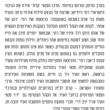
בערב מרתק ומרגש במיוחד, מרכז הפנאי 'קלור' אירח את הגיבור
הישראלי רמי דוידיאן, שניצח על מבצע חילוץ אזרחי נרחב והציל
מאות בני אדם בשבעה באוקטובר. הרצאתו של רמי, 'רגע של
אמת', לקחה את הקהל למסע מטלטל בעקבות האירועים הקשים
של אותו היום דרך עיניו של רמי, שבמשך יומיים סיכן את חייו
וחזר שוב ושוב לשטח בחיפוש אחר ניצולים, חילוץ גופות והבאת
החיים והמתים למקום מבטחים, כאשר הוא אינו חמוש, תחת אש
מחבלים ולעתים גם במפגש פנים אל פנים מולם, כשהוא מציג
עצמו כ"אבו רמי". ההרצאה התקיימה כחלק מלוח פעילויות עשיר
ומגוון שמובילה פנאי העיר בתמיכת עיריית חדרה והעומד
בראשה, ראש העיר ניר בן חיים, בשם השאיפה העירונית
המבקשת לחשוף את תושבי ותושבות העיר לתוכן איכותי, ערכי
ומעורר השראה – קרוב לבית במרחבים הקהילתיים ובמרכזי
הפנאי הפרוסים ברחבי העיר. אל הקהל הצטרפו גם יו"ר פנאי
העיר עו"ד יניב דרי, חברי מועצה נוספים ותושבת העיר זהבה חן,
דודתו של שורד השבי עומרי מירן.