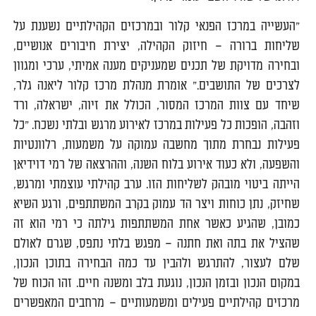
"העשייה במרכז הפנאי קלור ובמרכזים הקהילתיים נשענת על
שליחות ברורה – חיזוק הקהילה, יצירת חיבורים אנושיים,
ובחירה מדויקת של תכנים שמעניקים מענה אמיתי, ערכי ומגוון
לצרכים של התושבים." אומרת מנהלת מרכז קלור ליאנה גלר,
שיחד עם צוות המרכז המסור, הכולל את זיוה, ישראלה, ורד
וזהבה, הופכות כל פעילות במרכז לאירוע מרגש ובלתי נשכח. "כל
פעילות נבחרת מתוך מחשבה עמוקה על משמעות, רלוונטיות
והשפעה, ולא כעוד אירוע בלוח השנה, וההרצאה של רמי דוידיאן
הייתה ביטוי מובהק לשליחות הזו. ערב קהילתי עוצמתי ומרגש,
שחיזק, נתן כוחות ויצר הד עמוק בקרב המשתתפים, ורגע השיא
כמובן, שהגיע כאשר אחת המשתתפות גילתה כי רמי הוא זה
שהציל את בתה ואת חתנה – מפגש בלתי נתפס, שגרם לאולם
שלם לעצור, להתרגש ולהבין עד כמה הבחירה בתוכן הנכון,
במקום הנכון ובזמן הנכון, נוגעת בלב ומשנה חיים. זהו הכוח של
מרכזים קהילתיים פעילים ומשמעותיים – מרחבים המאפשרים