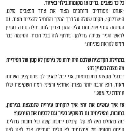
כל כך פאבים, ברים או מקומות בילוי באיזור.
"אנחנו מעודדים ודוחפים מאוד את אחד הפאבים שלנו,
ה"שרלוק", מקום שעלה על דרך המלך והתחיל להצליח מאוד, גם
הסינמה סיטי שנלחמנו עליו המון וצריך לתת מילה טובה בעניין
לראש העיר צביקה גנדלמן, שדחף לזה בכל הכוח, הסינמה כבר
ממש לקראת פתיחה."
בתחילת הקדנציה שלכם היה ידוע על גירעון לא קטן של העירייה.
מה מצבה בעניין זה?
"כבעל מקצוע בחשבונאות, אני יכול להגיד לך שהתקציב השתנה
מאוד, הוא הרבה יותר מאוזן, אחראי ורציני. רמת השקיפות שלו
עומדת על 98%."
אז איך עושים את זה? איך לוקחים עירייה שנמצאת בגירעון,
בחובות, ומצליחים גם להשקיע בעיר וגם לכסות את הגירעון?
"זה בהחלט היה לא קל. קיבלנו ירושה קשה של חובות גדולים,
הייתה תקופה של צמצומים לא קלים בעירייה, אבל לאט לאט