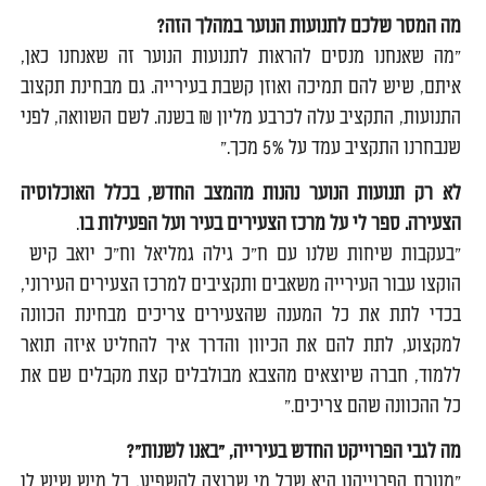
מה המסר שלכם לתנועות הנוער במהלך הזה?
"מה שאנחנו מנסים להראות לתנועות הנוער זה שאנחנו כאן,
איתם, שיש להם תמיכה ואוזן קשבת בעירייה. גם מבחינת תקצוב
התנועות, התקציב עלה לכרבע מליון ₪ בשנה. לשם השוואה, לפני
שנבחרנו התקציב עמד על 5% מכך."
לא רק תנועות הנוער נהנות מהמצב החדש, בכלל האוכלוסיה
הצעירה.
ספר לי על מרכז הצעירים בעיר ועל הפעילות בו
.
"בעקבות שיחות שלנו עם ח"כ גילה גמליאל וח"כ יואב קיש
הוקצו עבור העירייה משאבים ותקציבים למרכז הצעירים העירוני,
בכדי לתת את כל המענה שהצעירים צריכים מבחינת הכוונה
למקצוע, לתת להם את הכיוון והדרך איך להחליט איזה תואר
ללמוד, חברה שיוצאים מהצבא מבולבלים קצת מקבלים שם את
כל ההכוונה שהם צריכים."
מה לגבי הפרוייקט החדש בעירייה, "באנו לשנות"?
"מטרת הפרוייקט היא שכל מי שרוצה להשפיע, כל מיש שיש לו