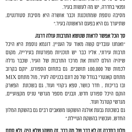
ופנאי בחדרה, יש מה לעשות בעיר.
מסיבה נוספת שמתוכננת וכבר אושרה היא מסיבת סטודנטים,
שתיערך גם היא בפעם הראשונה בעיר."
סך הכל אפשר לראות שנושא התרבות עולה דרגה.
"ואנחנו עובדים קשה מאוד על העניין. דוגמא נוספת היא היכל
תרבות עירוני, אליו כבר יש תוכניות מפורטות בעירייה, מקום
שיהיה הולם להוות את מרכז התרבות של העיר, שכבר גדלה
לכמות של 100,000 תושבים. גם בתחום הספורט, יוקם בקרוב
מתחם קאנטרי בגודל של 20 דונם בכניסה לעיר, מול מתחם MIX
ובו בריכות , חדר כושר, ספא ג'קוזי ועוד, גם בשכונת הפארק
הוקם היכל ספורט חדש, ונבנים מספר מגרשי טניס מקצועיים,
מגרשי קטרגל ועוד.
גם בשכונת גבעת אולגה הושקעו משאבים רבים גם בהשקת המלון
החדש, ועכשיו בהשקת הטיילת."
מלון בחדרה זה לא דבר של מה בכך. זה משהו שלא היה. ולא סתם