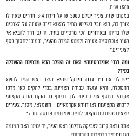
1500 ש"ח.
במקום שזוג צעיר ישלם 3000 ₪ על דירת 3-4 חדרים שאין לו
צורך בה, הוא יוכל בשליש מחיר למצוא דירה שעונה על הצרכים
שלו בדיוק ובאיזורים הכי מרכזיים בעיר. זו גם דרך להביא אל
העיר אוכלוסייה צעירה ולמנוע הגירה מהעיר, וכמובן לחסוך כסף
לצעירים."
ומה לגבי אוניברסיטה? האם זה השלב הבא מבחינת ההשכלה
בעיר?
"יש לנו את ד"ר עדנה חידקל שהיא יועצת ראש העיר לנושא
ההשכלה, והיא עושה עבודה מצויינת בכדי להקים כאן מרכז
אקדמי. בנוסף אני דחפתי לכך ובסוף גם הוקם מרכז מקצועי
לרכוש מקצועות לאו דווקא אקדמאיים – חשמלאי, מסגר, צעירים
יוצאים משם עם מקצוע לחיים שמבטיח פרנסה טובה."
אתה נראה קרוב לצביקה גנדלמן ראש העיר, יד ימינו. האם המגמה
הזו תמשיך בבחירות הקרובות?