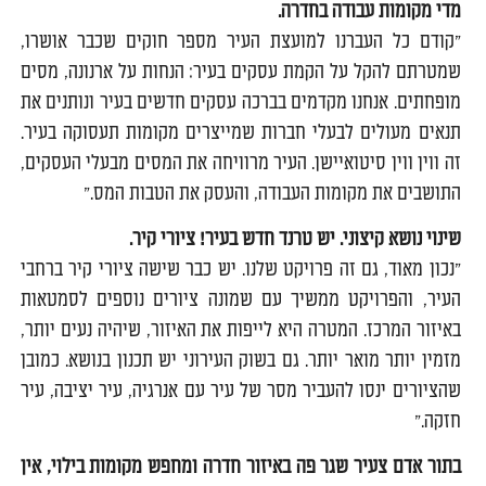
מדי מקומות עבודה בחדרה.
"קודם כל העברנו למועצת העיר מספר חוקים שכבר אושרו,
שמטרתם להקל על הקמת עסקים בעיר: הנחות על ארנונה, מסים
מופחתים. אנחנו מקדמים בברכה עסקים חדשים בעיר ונותנים את
תנאים מעולים לבעלי חברות שמייצרים מקומות תעסוקה בעיר.
זה ווין ווין סיטואיישן. העיר מרוויחה את המסים מבעלי העסקים,
התושבים את מקומות העבודה, והעסק את הטבות המס."
שינוי נושא קיצוני. יש טרנד חדש בעיר! ציורי קיר.
"נכון מאוד, גם זה פרויקט שלנו. יש כבר שישה ציורי קיר ברחבי
העיר, והפרויקט ממשיך עם שמונה ציורים נוספים לסמטאות
באיזור המרכז. המטרה היא לייפות את האיזור, שיהיה נעים יותר,
מזמין יותר מואר יותר. גם בשוק העירוני יש תכנון בנושא. כמובן
שהציורים ינסו להעביר מסר של עיר עם אנרגיה, עיר יציבה, עיר
חזקה."
בתור אדם צעיר שגר פה באיזור חדרה ומחפש מקומות בילוי, אין