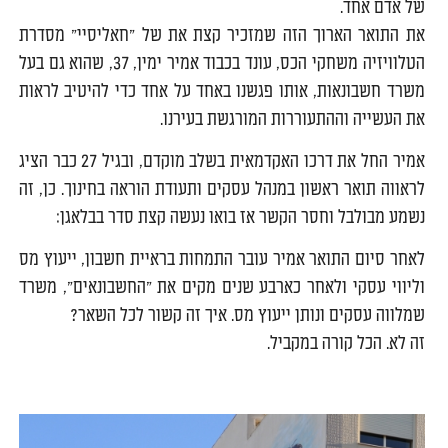
של אדם אחד.
את התואר הארוך הזה שמזכיר קצת את של "חאליסיי" מסדרת
הטלוויזיה משחקי הכס, עונד בכבוד אמיר ימין, 37, שהוא גם בעל
משרד חשבונאות, אותו פגשנו באחד על אחד כדי להיטיב לראות
את העשייה וההתעוררות המורגשת בעירנו.
אמיר החל את דרכו האקדמאית בשלב מוקדם, ובגיל 27 כבר הציג
לראווה תואר ראשון במנהל עסקים ותעודת הוראה בחינוך. כן, זה
נשמע מבולבל וחסר הקשר אז בואו נעשה קצת סדר בבלאגן:
לאחר סיום התואר אמיר עובר התמחות בראיית חשבון, ייעוץ מס
וליווי עסקי ולאחר כארבע שנים מקים את "החשבונאים", משרד
שמלווה עסקים ונותן ייעוץ מס. איך זה קשור לכל השאר?
זה לא. הכל קורה במקביל.