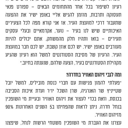
רעיון לשיפור בכל אחד מהתחומים הבאים – ספורט פנאי
תעסוקה ותרבות, מוזמן להגיש אליי באופן ישיר את ההצעה
שתעבור דרכי למועצת העיר. אז אני קורא מפה לכל הצעירים
האיכותיים שיש לנו בעיר – נוער, אקדמאיים ובעלי עסקים
תעירים – בואו ותהיו חלק מהמשחק, אתם יכולים להיות
מעורבים באופן ישיר. יש לכם אוזן קשבת, יש לכם חבר במועצת
העיר. הרעיון של מסיבת הסטודנטים למשל הוא רעיון שהגיע
מקהילת הסטודנטים בעיר, הצעה שלהם, שנענתה בחיוב."
ומה לגבי זיהום האוויר בחדרה?
"פעלתי להמון פגישות עם חברי כנסת מובילים, למשל יובל
שטייניץ שר האנרגיה, שרן השכל יו"ר ועדת איכות הסביבה
בכנסת, וזאת בכדי לעצור את זיהום האוויר ובעיית מי השופכין
בנחל חדרה. ניתן לראות שהפחיתו ב5 השנים האחרונות 90%
מזיהום האוויר.
עצרנו את העברת מי השופכין משטחי הרשות לנחל, שיפצנו