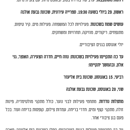
דלתות מסתובבות
.
ערב של בחירה בטוב ובאופטימיות
.
עם צופית גרנט
.
ראשון
, 29
ביולי בשעה
19:30.
ספרייה עירונית
,
שכונת גבעת אולגה
עושים שמח בשכונות
.
פעילויות לכל המשפחה
.
פעילות מים
,
קיר טיפוס
,
מתנפחים
,
ריקודים
,
מוזיקה
,
תחרויות ומשחקים
.
יולי אוגוסט בגנים הציבוריים
.
עד כה התקיימו פעילויות בשכונות
:
נווה חיים
,
חדרה הצעירה
,
האוצר
,
גני
אלון
,
ובהמשך יתקיימו
:
רביעי
, 15
באוגוסט
,
שכונת בית אליעזר
שני
, 20
באוגוסט
,
שכונת גבעת אולגה
מחצלות נודדות
.
מתחמי פעילות לבני נוער
,
כולל מתקני
מולטימדיה
,
פינות
זולה
,
מתקני
קצף
ומים
,
חדרי
בריחה
,
עמדות
צילום
,
קופסות
בריחה
ועוד
.
בכל
פעם בגן ציבורי אחר
.