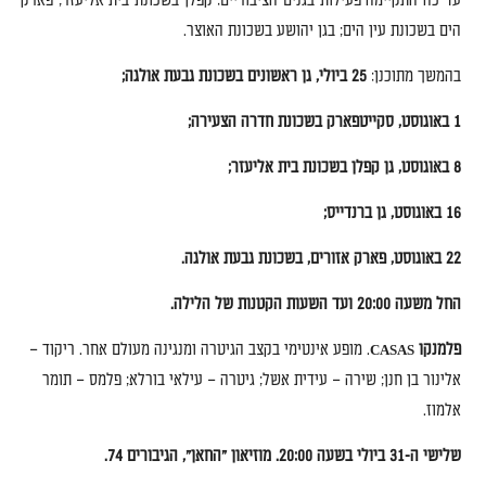
עד כה התקיימה פעילות בגנים הציבוריים
:
קפלן בשכונת בית אליעזר
;
פארק
הים בשכונת עין הים
;
בגן יהושע בשכונת האוצר
.
בהמשך מתוכנן
:
25
ביולי
,
גן ראשונים בשכונת גבעת אולגה
;
1
באוגוסט
,
סקייטפארק בשכונת חדרה הצעירה
;
8
באוגוסט
,
גן קפלן בשכונת בית אליעזר
;
16
באוגוסט
,
גן ברנדייס
;
22
באוגוסט
,
פארק אזורים
,
בשכונת גבעת אולגה
.
החל
משעה
20:00
ועד
השעות
הקטנות
של
הלילה
.
פלמנקו
.
מופע אינטימי בקצב הגיטרה ומנגינה מעולם אחר
.
ריקוד
–
CASAS
אלינור בן חנן
;
שירה
–
עידית אשל
;
גיטרה
–
עילאי בורלא
;
פלמס
–
תומר
אלמוז
.
שלישי ה
-31
ביולי בשעה
20:00.
מוזיאון
"
החאן
",
הגיבורים
74.