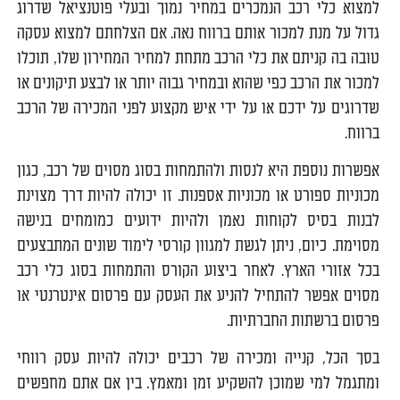
למצוא כלי רכב הנמכרים במחיר נמוך ובעלי פוטנציאל שדרוג
גדול על מנת למכור אותם ברווח נאה. אם הצלחתם למצוא עסקה
טובה בה קניתם את כלי הרכב מתחת למחיר המחירון שלו, תוכלו
למכור את הרכב כפי שהוא ובמחיר גבוה יותר או לבצע תיקונים או
שדרוגים על ידכם או על ידי איש מקצוע לפני המכירה של הרכב
ברווח.
אפשרות נוספת היא לנסות ולהתמחות בסוג מסוים של רכב, כגון
מכוניות ספורט או מכוניות אספנות. זו יכולה להיות דרך מצוינת
לבנות בסיס לקוחות נאמן ולהיות ידועים כמומחים בנישה
מסוימת. כיום, ניתן לגשת למגוון קורסי לימוד שונים המתבצעים
בכל אזורי הארץ. לאחר ביצוע הקורס והתמחות בסוג כלי רכב
מסוים אפשר להתחיל להניע את העסק עם פרסום אינטרנטי או
פרסום ברשתות החברתיות.
בסך הכל, קנייה ומכירה של רכבים יכולה להיות עסק רווחי
ומתגמל למי שמוכן להשקיע זמן ומאמץ. בין אם אתם מחפשים