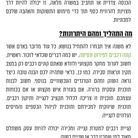
הכנסה צדדית או תחביב במשרה מלאה, זו יכולה להיות דרך
מצוינת להרוויח כסף תוך כדי מימוש התשוקות והאהבה שלכם
למכוניות.
מה התהליך ומהם היתרונות?
לא משנה איך תבחרו להתחיל בנושא, כל עוד מדובר באדם אשר
קונה רכבים לפירוק ונסיעה
, יש כמה דברים שכדאי לזכור. ראשית,
חשוב לערוך מחקר מקצועי ולוודא שאתם קונים רכבים רק במצב
תקין ונראות סבירה. כמו כן, כדאי שתהיה לכם הבנה טובה כיצד
נראה השוק ומהם הטרנדים העכשוויים. בנוסף, חשוב לבנות
תוכנית עסקית ברורה, אם בעזרת איש מקצוע או אם בכוחות
עצמכם. תוכנית זו צריכה לכלול תקציב לקנייה ותיקון רכבים,
תוכנית שיווקית למכירתם ותוכנית לניהול הכספים והמיסים
הנלווים לקנייה.
קניית רכבים למטרת קנייה ומכירה יכולה להיות עסק משתלם
מאוד למי שמבין דבר או שניים בשוק.