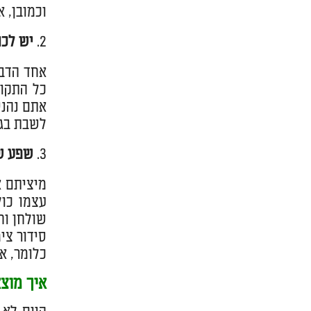
וכמובן, 
יש לכם
אחד הדבר
כל התקופ
אתם נהני
לשבת בגי
שפע ש
מיציתם א
שולחן וח
סידור צי
כלומר, א
איך מוצ