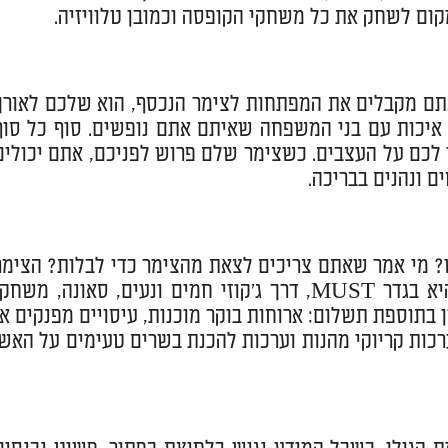
מקום לשחק את כל משחקי הקופסה וכמובן טלוויזיה.
אתם מקבלים את המפתחות לצימר הנכסף, הוא שלכם לאורך
ן איכות עם בני המשפחה שאיתם אתם נופשים. סוף כל סוף
לכם על העצבים. כשצימר שלם פרוש לפניכם, אתם יכולים
ם ונהנים בבריכה.
 מי אמר שאתם צריכים לצאת מהצימר כדי לבלות? הצימר
עצמו כולל מגוון רחב של אטרקציות – החל מהבריכה הגדולה שהיא בגדר MUST, דרך ג'קוזי חמים ונעים, סאונה, משח
 בתוספת תשלום: ארוחות בוקר מוכנות, עיסויים מפנקים או
ערכות קריוקי מהנות וערכות להכנת בשרים טעימים על האש.