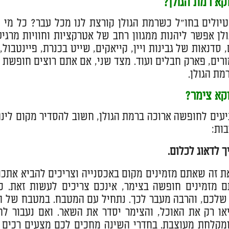
קא רמת הגולן?
טיולים בחו"ל כשרמת הגולן קורצת לנו מכל עבר? כל מי 
לן אפשר ליהנות ממגוון רחב של אטרקציות וחוויות מרגיע
 סדנאות של גבינות ויין, קייאקים, שייט בכנרת, פיינטבול,
ורים, פארק חבלים ועוד. מצד שני, אם אתם רוצים חופשת
מת הגולן.
וקא צימר?
עים לחופשה ארוכה ברמת הגולן, חשוב להסדיר מקום לינה 
ות:
ך לדאוג לכלום.
ת זה שאתם מזמינים מקום באכסנייה וצריכים להביא אתכם מ
מזמינים חופשה בצימר, אינכם צריכים לעשות זאת. כי
לכם, והרבה מעבר לכך. נתחיל עם המטבח. במטבח של הצימ
ו רק את האוכל, והצימר יסדר את השאר. ואם נעבור לחד
ומקלחת מעוצבת. בחדרי השינה מחכים לכם מצעים רכים ו