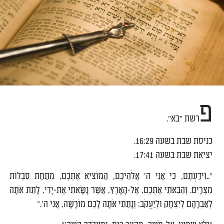
פ
רשת "בא".
כניסת שבת בשעה 16:29.
יציאת שבת בשעה 17:41.
"..וִידַעְתֶּם, כִּי אֲנִי ה' אֱלֹהֵיכֶם, הַמּוֹצִיא אֶתְכֶם, מִתַּחַת סִבְלוֹת
מִצְרָיִם. וְהֵבֵאתִי אֶתְכֶם, אֶל-הָאָרֶץ, אֲשֶׁר נָשָׂאתִי אֶת-יָדִי, לָתֵת אֹתָהּ
לְאַבְרָהָם לְיִצְחָק וּלְיַעֲקֹב; וְנָתַתִּי אֹתָהּ לָכֶם מוֹרָשָׁה, אֲנִי ה'."