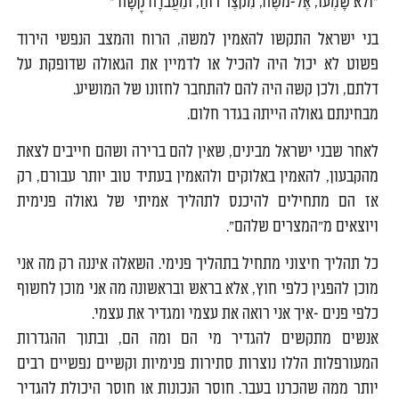
"ולֹא שָׁמְעוּ, אֶל-מֹשֶׁה, מִקֹּצֶר רוּחַ, וּמֵעֲבֹדָה קָשָׁה'"
בני ישראל התקשו להאמין למשה, הרוח והמצב הנפשי הירוד
פשוט לא יכול היה להכיל או לדמיין את הגאולה שדופקת על
דלתם, ולכן קשה היה להם להתחבר לחזונו של המושיע.
מבחינתם גאולה הייתה בגדר חלום.
לאחר שבני ישראל מבינים, שאין להם ברירה ושהם חייבים לצאת
מהקבעון, להאמין באלוקים ולהאמין בעתיד טוב יותר עבורם, רק
אז הם מתחילים להיכנס לתהליך אמיתי של גאולה פנימית
ויוצאים מ"המצרים שלהם".
כל תהליך חיצוני מתחיל בתהליך פנימי. השאלה איננה רק מה אני
מוכן להפגין כלפי חוץ, אלא בראש ובראשונה מה אני מוכן לחשוף
כלפי פנים -איך אני רואה את עצמי ומגדיר את עצמי.
אנשים מתקשים להגדיר מי הם ומה הם, ובתוך ההגדרות
המעורפלות הללו נוצרות סתירות פנימיות וקשיים נפשיים רבים
יותר ממה שהכרנו בעבר. חוסר הנכונות או חוסר היכולת להגדיר