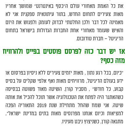
את כל האמת מאחורי עולם ה"כסף באינטרנט" שמושך אחריו
מאות צעירים לתחום החדש, בתור עיתונאית ספקנית אני לא
מאמינה לכל דבר ולכן החלטתי לבדוק לעומק ולפגוש את היזם
והאיש שעומד מאחורי אחת החברות הגדולות בישראל בתחום
הדיגיטל – חברת טודובום.
אז יש דבר כזה לפרסם פוסטים בפייס ולהרוויח
מזה כסף?
"כיום, בכל רגע נתון , מאות יזמים צעירים ללא ניסיון בפרסום או
ידע בעולם הדיגיטל, מרוויחים מאות ואף אלפי שקלים על בסיס
קבוע, כל חודש" , מסביר קורן. השיטה מאוד פשוטה בבסיסה
כשהאתגר היה לפתח את הטכנולוגיה אשר תוכל להכיל את אותה
שיטה. אני שמח שהחל מתחילת שנת 2019 התאוריה הפכה
למציאות וכיום אנחנו מפרנסים מאות בתים במדינת ישראל",
מתגאה קורן, כשניצוץ ניבט מעיניו.