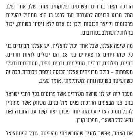
הדרכה מאוד ברורים ופשוטים שלוקחים אותו שלב אחר שלב
החל מרגע הכניסה למערכת ועד לרגע בו הוא מתחיל להעלות
פרסומים ולייצר הכנסות ולכן גם אדם ללא ניסיון בשיווק, יכול
בקלות להשתלב בטודובום.
מה שיפה אצלנו, שכל אחד יכול להצליח, יש אצלנו מבוגרים בני
70 שמרוויחים או צעירים בני 18. הם יכולים להיות חרדים,
דתיים, חילונים, דרוזים, מוסלמים, גברים, נשים, סטודנטים ובעלי
משפחות – כולם מרוויחים אצלנו הכנסה נוספת מכובדת. ככה זה
כשהשיטה פשוטה נוחה ומשתלמת", אומר שגיב.
מעבר לזה יש לנו שישה משרדים אשר פרוסים בכל רחבי ישראל
בהם אנו מבצעים הדרכות פנים מול פנים. משווק אשר מעוניין
לקבל תמיכה או ידע עמוק יותר פשוט יצור קשר עם החברה ואנו
נדאג לכל השאר", מפרט קורן.
את האמת, אפשר להגיד שהתרשמתי מהשיטה, גודל הפוטנציאל