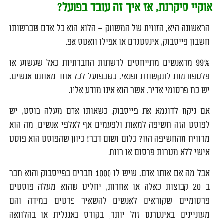
אוקיי סיקרנת, אז איך זה עובד בפועל?
הראשונה היא, הזווית של המשווק – הלוא הוא כל אדם שברשותו
חשבון פייסבוק, אינסטגרם או אפילו וואטס אפ.
99% מהאנשים מתייחסים לרשתות החברתיות כאל שעשוע או
פלטפורמות לתקשורת ופנאי, כשבפועל לכל אחד מאותם אנשים,
יש כח פרסומי אדיר, אשר הוא אינו מודע אליו.
אם ניקח לדוגמא את פייסבוק. כשאותו אדם מעלה פוסט, יש
לפוסט הזה חשיפה למאות ולפעמים אף לאלפי אנשים, מה הוא
מרוויח מהחשיפה הזו? כלום ושום דבר! כיוון שהפוסט הוא פוסט
אישי ללא מטרות פרסום או רווח.
אבל מה אם אותו אדם, שיש לו 1000 חברים בפייסבוק והוא חבר
ב 20 קבוצות כאלה או אחרות, יחליט שהוא מעלה פוסטים
פרסומיים שקוראים לאנשים להשאיר פרטים במידה והם
מעוניינים באינטרנט זול יותר, בקורס באנגלית או בהלוואה