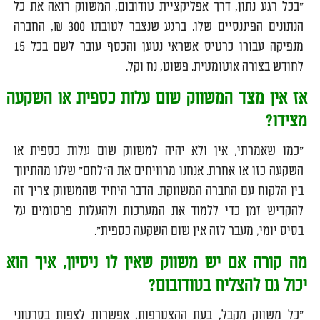
"בכל רגע נתון, דרך אפליקציית טודובום, המשווק רואה את כל
הנתונים הפיננסיים שלו. ברגע שנצבר לטובתו 300 ₪, החברה
מנפיקה עבורו כרטיס אשראי נטען והכסף עובר לשם בכל 15
לחודש בצורה אוטומטית. פשוט, נח וקל.
אז אין מצד המשווק שום עלות כספית או השקעה
מצידו?
"כמו שאמרתי, אין ולא יהיה למשווק שום עלות כספית או
השקעה כזו או אחרת. אנחנו מרוויחים את ה"לחם" שלנו מהתיווך
בין הלקוח עם החברה המשווקת. הדבר היחיד שהמשווק צריך זה
להקדיש זמן כדי ללמוד את המערכות ולהעלות פרסומים על
בסיס יומי, מעבר לזה אין שום השקעה כספית".
מה קורה אם יש משווק שאין לו ניסיון, איך הוא
יכול גם להצליח בטודובום?
"כל משווק מקבל, בעת ההצטרפות, אפשרות לצפות בסרטוני