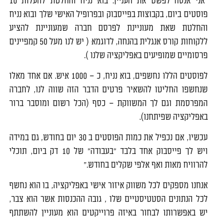
"אני אנסה לפשט את העניין. בוא נניח והחלטת להעלות 10
פוסטים ביום, בקבוצות בפייסבוק ובפרופיל האישי שלך ובוא נניח
והחלטת שאת מעוניינת לפרסם חברה שמעוניינת להציע
ללקוחות קורס אנגלית בהנחה, לדוגמא ( יש לנו מעל 50 קמפיינים
פרסומיים שמופיעים באפליקציה שלנו ).
לפוסטים הללו נחשפים, בוא נניח, כ – 1000 איש. אם אחד מאלו
שנחשפו החליטו להשאיר פרטים הדבר הזה שווה לנו, לחברה
המפרסמת וגם לך המשווקת – כסף (הכל רשום ומוסבר ברור
באפליקציה שפיתחנו).
עכשיו, אם נכפיל את כמות הפוסטים ב 30 יום בחודש, גם במידה
ויש לך פייסבוק אחד בלבד "בעבודה" של 10 דק ביום, תוכלי
להרוויח מאות ואף אלפי שקלים בחודש."
אנחנו מספקים לכל משווק איזור אישי באפליקציה, בו הוא נחשף
לכל הנתונים הסטטיסטיים שלו , גובה ההכנסות אשר הוא צבר,
יש באפשרותו לבחור באיזה פרוייקטים הוא מעוניין להשתתף