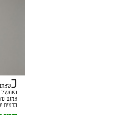
כ
שאתם 
ושמעגל ה
אמנם נהד
תדמית יכ