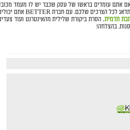
 אם אתם עומדים בראשו של עסק שכבר יש לו מעמד מכובד
וגבוה – אתם חייבים לחברה שתוכל לספק לכם מעטפת דיגיטלית שתדאג לכל הצרכים שלכם. עם חברת BETTER אתם
בת תדמית
, הסרת ביקורת שלילית מהאינטרנט ועוד צעדים