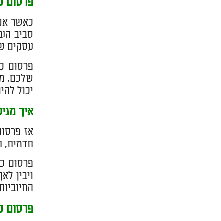
פרסום כ
כאשר אנח
סביב העס
עסקים שק
פרסום כת
שלכם, מד
יכול להי
איך מגי
אז פרסום
תדמית, ת
פרסום כת
ויבין לא
החיוביות
פרסום כ