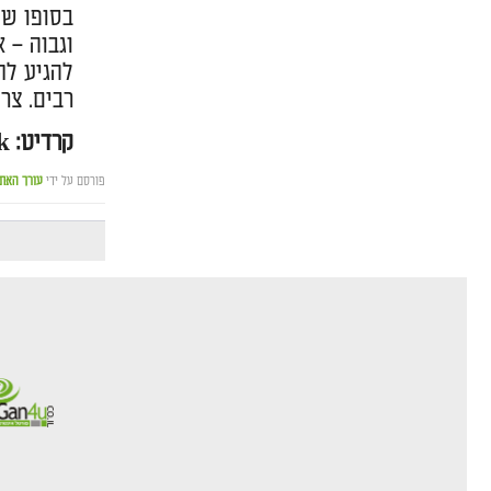
בסופו של
להגיע לת
רבים. צרו קשר עם חברת ER
קרדיט: freepik
פורסם על ידי
עורך האת