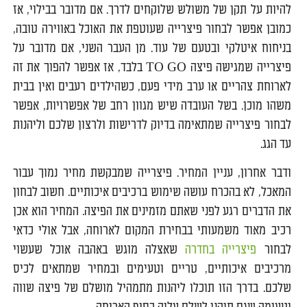
להיות על תקן של משולש שלוקחים לדרך. אם מדובר בבילוי, אז
כמובן אפשר לבחור פיצרייה שעוטפת את האוכל באווירה טובה,
בניחוח איטלקי ובטעם של עוד. מן העבר השני, אם מדובר על
פיצרייה שמגישה פיצה TO GO בלבד, אז אפשר להפוך את זה
לארוחת צהריים או ערב מידי פעם, כשהילדים רעבים ואין בבית
משהו מוכן. בשל העובדה שיש מגוון רחב של אפשרויות, אפשר
לבחור פיצרייה שמתאימה בדיוק לדרישות ולרצון שלכם וליהנות
עד הגג.
ודבר אחרון, עניין המחיר. פיצרייה שמבקשת מחיר נמוך עבור
המאכל, לא בהכרח עושה שימוש ברכיבים איכותיים. חשוב לבחון
את הדברים רגע לפני שאתם מזמינים את הפיצה. המחיר הוא אכן
רכיב מאוד משמעותי בבחירת המקום לארוחה, אבל אולי כדאי
לבחור
פיצרייה בחדרה
שאצלה מוגש באהבה אוכל שעשוי
מרכיבים איכותיים, טריים וטעימים ובמחיר שמתאים לכיס
שלכם. בדרך הזו תוכלו ליהנות מתמהיל מושלם של פיצה שווה