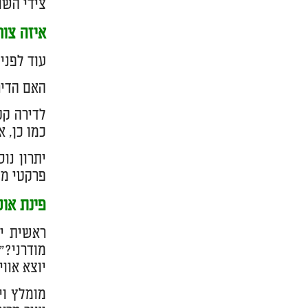
צידי השולחן ושיהיה
איזה צור
עוד לפני
האם הדיר
לדירה קט
כמו כן, 
יתרון נו
פרקטי מש
פינת אוכ
ראשית יש
מודרני?"
יוצא אווי
מומלץ וי