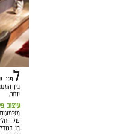
ל
פני ש
בין המטב
יותר.
עיצוב פי
משמעותי 
של החלל 
בו. הגוד