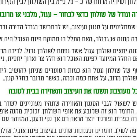
 מרווח של כ – 70 ס״מ בין השולחן לבין הקירות הסמוכים לו.
ה וגודל של שולחן כדאי לבחור – עגול, מלבני או מרוב
 שמחליטים על סגנון ועיצוב, יש להתחשב בגודל הדירה ובח
ה קטנה או גדולה, האם החלל בו תמוקם פינת האוכל היה צ
נה יתאים שולחן עגול אשר נפתח לשולחן גדול. לדירה מרו
אם החלל המיועד לפינת האוכל הוא חלל צר וארוך יחסית, ני
סף של שולחן עגול הוא כמות הסועדים שניתן להושיב לידו
ולחן מרוב, על אחת כמה וכמה, כאשר מדובר בחלל קטן..
ל מעוצבת תשנה את העיצוב והאווירה בבית לטובה
 לשאול לגבי הסגנון והאווירה שתהיו מעוניינים לשדר 
. החומר הוא זה שקובע את אופי השולחן. זכוכית מקנה אופי
רה כפרית ופורניר יוצר מראה חם אך נקי ורענן, המזוהה עם 
פה לשלב חומרים וסגנונות שונים בעיצוב פינת אוכל. שולח