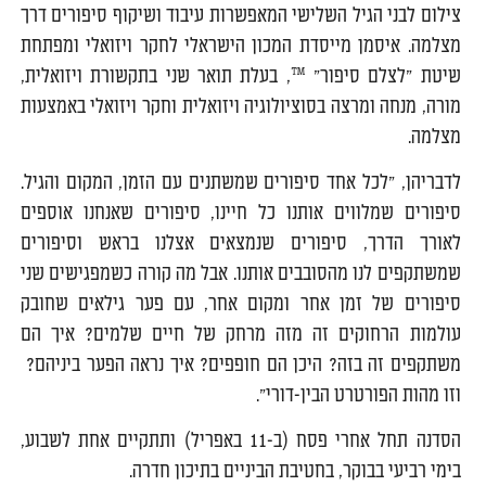
צילום לבני הגיל השלישי המאפשרות עיבוד ושיקוף סיפורים דרך
מצלמה. איסמן מייסדת המכון הישראלי לחקר ויזואלי ומפתחת
שיטת ״לצלם סיפור״ ™, בעלת תואר שני בתקשורת ויזואלית,
מורה, מנחה ומרצה בסוציולוגיה ויזואלית וחקר ויזואלי באמצעות
מצלמה.
לדבריהן, "לכל אחד סיפורים שמשתנים עם הזמן, המקום והגיל.
סיפורים שמלווים אותנו כל חיינו, סיפורים שאנחנו אוספים
לאורך הדרך, סיפורים שנמצאים אצלנו בראש וסיפורים
שמשתקפים לנו מהסובבים​ ​אותנו. אבל מה קורה כשמפגישים שני
סיפורים של זמן אחר ומקום אחר, עם פער גילאים שחובק
עולמות הרחוקים זה מזה מרחק של חיים שלמים? איך הם
משתקפים זה בזה? היכן הם חופפים? איך נראה הפער ביניהם?​ ​
וזו מהות הפורטרט הבין-דורי".
הסדנה תחל אחרי פסח (ב-11 באפריל) ותתקיים אחת לשבוע,
בימי רביעי בבוקר, בחטיבת הביניים בתיכון חדרה.