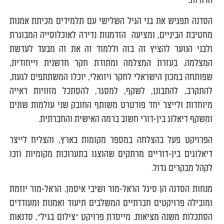
הדורות.
הסדנה תפגיש את בני הגיל השלישי עם תלמידים מכיתת אמנות
מחטיבת הביניים, ומציעה הזדמנות נדירה לאוכלוסייה המבוגרת
ולבני הנוער להציץ זה בזה וללמוד זה את זה מבעד לעדשת
המצלמה. בעזרת המצלמה ומתודת חקר חדשנית וייחודית,
שפותחה במכון הישראלי לחקר ויזואלי, יוכלו המשתתפים לגעת,
להתקרב, להתבונן, לשקף, למסגר, להסתכל מזוויות ראייה
מיוחדות ולייצר יחד פורטרט משותף החובק שני עולמות שונים
ומשקף דיאלוג בין-דורי חשוב ברמה האישית והחברתית.
הפרויקט פעל בהצלחה במספר מקומות בארץ, והצליח לייצר
דיאלוגים בין-דוריים מרתקים שהוצגו בתערוכות מקומיות וזכו
לקהל מבקרים גדול.
מנחות הסדנה הן סיגל הראל-מור ושיבי איסמן. הראל-מור יוזמת
ומובילה פרויקטים חברתיים המשלבים תיעוד ואמנות ומעודדים
הסתכלות משנה מציאות. מייסדת פרויקט ״צילום בגיל״, סדנאות