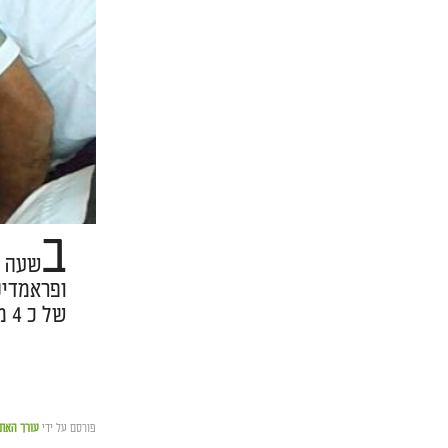
ב
של כ 4 מטר.
פורסם על ידי
עורך האת