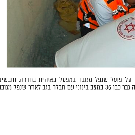
10 של מד"א במרחב שרון על פועל שנפל מגובה במפעל באזה"ת בחדרה. חובשי
ופראמדיקים של מד"א מעניקים טיפול רפואי ומפנים לבי"ח הלל יפה גבר כבן 35 במצב בינוני עם חבלה בגב לאחר שנפל מגו