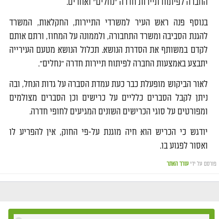
החברה לפיתוח תיירות חדרה "נחלים" ואחרים.
בנוסף פנה ראש העיר למשרדי התיירות, החקלאות, המשרד
להגנת הסביבה ומשרד התחבורה, ולממונה על המחוז, ורתם אותם
לקדם במשותף את הסדרת הנושא. תכלול הנושא מטעם העירייה
יתבצע באמצעות החברה לפיתוח תיירות חדרה "נחלים".
לאור הביקוש מופעלת כבר כעת עמדת הסברה על גדות הנחל, ובה
ניתן לקבל הסברים כלליים על כרישים וכן הסברים מצולמים
ומפורטים על סוגי הכרישים השונים המגיעים לחופי חדרה.
יודגש כי הכריש הוא חיה מוגנת על-פי החוק, אין להפריע לו
ואסור לפגוע בו.
פורסם על ידי
עורך האתר