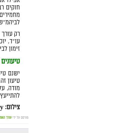
אפילו אם
חוקים רב
מחמירים 
לביהמ"ש 
רק עורך 
עו"ד, יו
זימון לב
טיעונים
ישנם טיע
טיעון זה
מודה, על
להתייעץ 
צילום: pixabay
פורסם על ידי
עורך האת