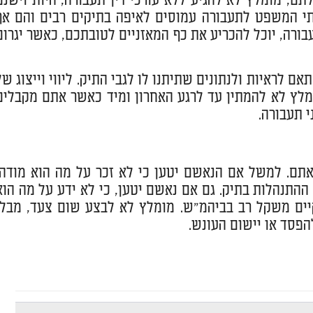
, מומלץ לא להגיע ללא עורכי דין תעבורה, היות וישנם
תי המשפט לתעבורה עמוסים לאיפה בתיקים רבים והם אף
בורה, יוכל להכריע את כף המאזניים לטובתכם, כאשר יגרום
 לראיות ולנתונים שתיתנו לו לגבי התיק. ליווי וייצוג של
מומלץ לא להמתין עד לרגע האחרון ומיד כאשר אתם מקבלים
י תעבורה.
דאתם. למשל אם הנאשם יטען כי לא זכר על מה הוא מודה,
ההתנהלות בתיק. גם אם נאשם יטען, כי לא ידע על מה הוא
 קיים משקל רב בביהמ"ש. מומלץ לא לבצע שום צעד, מבלי
הפסד או יישום העונש.