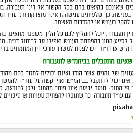
 אתם בוחרים בברירת משפט בעקבות דו"ח תנועה שקיבלתם
ים שאינכם בקיאים בהם בכל הקשור אל דיני תעבורה. ב
בענישה, כך שלעיתים ענישה זו אינה מוצדקת ורק עו"ד תע
להקל בעונש או להזדכות מאשמה.
דין תעבורה, יוכל להמליץ לכם על הליך משפטי מתאים, בהתאם
כל לסייע המון בהפחתת העונש ואפילו עד לביטול דו"ח. 
יהמ"ש או דו"ח , יש לפנות למשרד עורכי דין המתמחים בדינ
 שאינם מתקבלים בביהמ"ש לתעבורה
ונים של נהגים אשר הודו ואינם יכולים לחזור בהם מהו
, אינו יכול להתקבל בביהמ"ש ואף יקשה על עוה"ד להמשך 
 פי החוק- חוסר ידיעה אינו פותר מהחוק ולכן להודאה,
עם עו"ד תעבורה, כך שתוכלו להפחית טעויות או סיכויים ל
ר