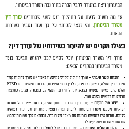
הביטחון וזאת במטרה לקבל הכרה בתור נכה משרד הביטחון.
אז מה חשוב לדעת על התהליך רגע לפני שבוחרים
עורך דין
משרד הביטחון
, ומי זכאי לנכות? על כך ועוד נסביר בשורות
הבאות.
באילו מקרים יש להיעזר בשירותיו של עורך דין?
עורך דין משרד הביטחון יוכל לסייע לכם להגיש תביעה כנגד
משרד הביטחון במקרים הבאים:
הוכחת קשר סיבתי –
עורך דין יכול לסייע למיוצגיו כאשר יש צורך להוכיח קשר
סיבתי בין מחלה, פציעה או פגיעה לבין תנאי השירות, לרבות נושאים כמו PTSD
והלם קרב, פגיעה נפשית בצבא, יתר לחץ דם, התקף לב בעבודה, פגיעה כתוצאה
מרשלנות רפואית בצבא ועוד.
ייצוג מול הועדה –
עורך דין משרד הביטחון מסייע גם עם ייצוג מול וועדות
רפואיות מטעם משרד הביטחון, לרבות ועדה רפואית מחוזית וגם ועדה רפואית
עליונה. ועדות אלו למעשה בוחנות את מצבו של הנבדק, ובהתאם לכך אמורות לקבוע
את אחוזי הנכות שמגיעים לו.
קבלת תגמולים מיוחדים –
עורך דין גם יוכל לטפל בקבלת תגמולים מיוחדים