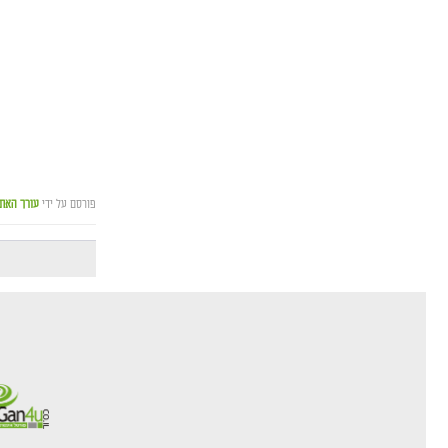
פורסם על ידי
עורך האת