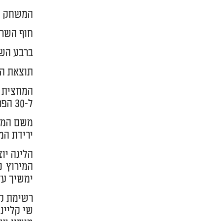
המשחק נפ
חוף השרו
ברבע השנ
תוצאת המחצית 5
המחצית ה
ל-30 הפרש.
משם המשח
ירידת המתח הורגשה ו
הליגה יו
המירוץ כ
ימשיך עד
רשימת קל
שי קליינמינץ