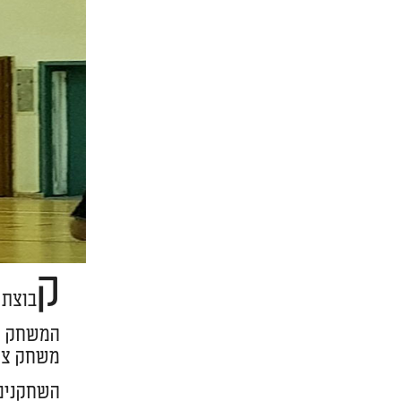
ק
בוצת 
המשחק האח
משחק צמ
השחקנים 