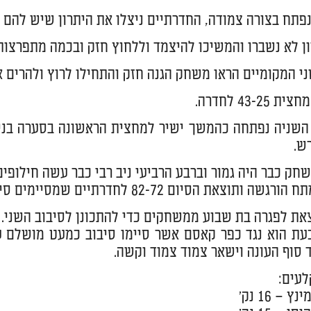
תח בצורה צמודה, החדרתיים ניצלו את היתרון שיש להם בצ
ן לא נשברו והמשיכו להיצמד וללחוץ חזק ובכמה מתפרצו
י המקומיים הראו משחק הגנה חזק והתחילו לרוץ ולהרים את
43-2 לחדרה.
שניה נפתחה כהמשך ישיר למחצית הראשונה בסערה בניצו
ק כבר היה גמור וברבע הרביעי ניב רבי כבר עשה חילופ
תוצאת הסיום 82-72 לחדרתיים שמסיימים סיבוב מושלם ללא הפסדים.
צאת לפגרה בת שבוע ממשחקים כדי להתכונן לסיבוב השני.
עת הוא נגד כפר קאסם אשר סיימו סיבוב כמעט מושלם ע
 סוף העונה וישאר צמוד צמוד וקשה.
עים:
 – 16 נק'