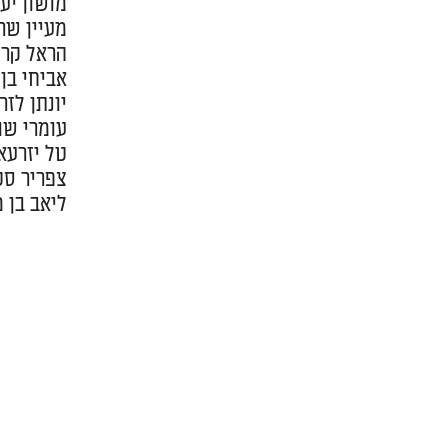
מושון יעקוסי
מעיין שרגא –
הראל קרני – 
אביחי בן דוד
יונתן לזרי – 
עומרי שובלי
טל יזרעאלי –
צפריר סטורז
ליאב בן מנח