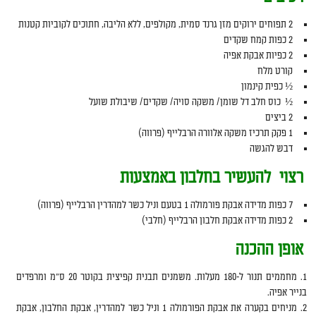
2 תפוחים ירוקים מזן גרנד סמית, מקולפים, ללא הליבה, חתוכים לקוביות קטנות
2 כפות קמח שקדים
2 כפיות אבקת אפיה
קורט מלח
½ כפית קינמון
½ כוס חלב דל שומן/ משקה סויה/ שקדים/ שיבולת שועל
2 ביצים
1 פקק תרכיז משקה אלוורה הרבלייף (פרווה)
דבש להגשה
רצוי להעשיר בחלבון באמצעות
7 כפות מדידה אבקת פורמולה 1 בטעם וניל כשר למהדרין הרבלייף (פרווה)
2 כפות מדידה אבקת חלבון הרבלייף (חלבי)
אופן ההכנה
מחממים תנור ל-180 מעלות. משמנים תבנית קפיצית בקוטר 20 ס״מ ומרפדים
בנייר אפיה.
מניחים בקערה את אבקת הפורמולה 1 וניל כשר למהדרין, אבקת החלבון, אבקת