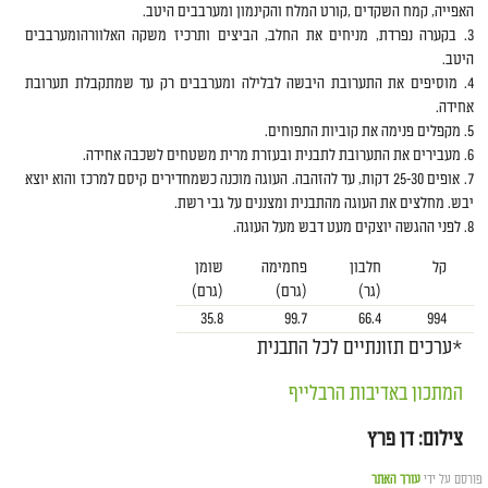
האפייה, קמח השקדים ,קורט המלח והקינמון ומערבבים היטב.
בקערה נפרדת, מניחים את החלב, הביצים ותרכיז משקה האלוורהומערבבים
היטב.
מוסיפים את התערובת היבשה לבלילה ומערבבים רק עד שמתקבלת תערובת
אחידה.
מקפלים פנימה את קוביות התפוחים.
מעבירים את התערובת לתבנית ובעזרת מרית משטחים לשכבה אחידה.
אופים 25-30 דקות, עד להזהבה. העוגה מוכנה כשמחדירים קיסם למרכז והוא יוצא
יבש. מחלצים את העוגה מהתבנית ומצננים על גבי רשת.
לפני ההגשה יוצקים מעט דבש מעל העוגה.
קל
חלבון
פחמימה
שומן
(גר)
(גרם)
(גרם)
35.8
99.7
66.4
994
*ערכים תזונתיים לכל התבנית
המתכון באדיבות הרבלייף
צילום: דן פרץ
פורסם על ידי
עורך האתר