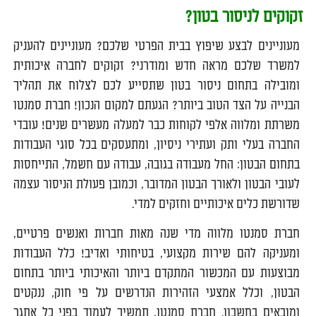
זקוקים לניסור בטון?
מעוניינים לבצע שיפוץ בבית הפרטי שלכם? מעוניינים להעניק
למשרד שלכם מראה חדש ומודרני? זקוקים לחברה איכותית
ומובילה בתחום ניסור בטון שתסייע לכם לצלוח את תהליך
הבנייה על הצד הטוב ביותר? הגעתם למקום הנכון! חברת סמנטו
משרתת ומלווה אלפי לקוחות כבר למעלה מעשרים שנים! עובדי
החברה בעלי ותק ועתירי ניסיון, ומתעסקים בכל סוגי העבודות
בתחום הבטון: החל מעבודה בגובה, עבודה עם חשמל, התייחסות
לעובי הבטון ולאורך הבטון המדובר, וכמובן פעולת הניסור עצמה
שדורשת כלים איכותיים וחזקים למדי.
חברת סמנטו מלווה מדי שנה מאות חברות ואנשים פרטיים,
ומעניקה להם שירות מקצועי, בטיחותי ואדיב! כלל העבודות
מבוצעות עם המכשור המתקדם ביותר והאיכותי ביותר בתחום
הבטון, וכלל אמצעי הזהירות הנדרשים על פי חוק, ננקטים
ומובאים בחשבון. חברת סמנטו, תמשיך לעמוד בפני כל אתגר