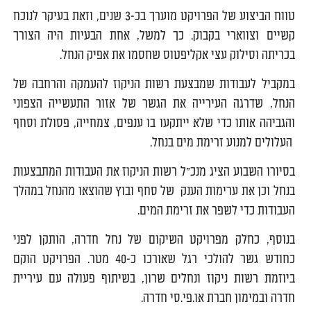
טווח הביצוע של הפרויקט מוערך בכ-3 שנים, וזאת בעיקר לנוכח
קשיים וצווארי בקבוק. כך למשל, אחת הבעיות היה הצורך
בכריתה וסילוק עצי אקליפטוס שחסמו את אפיק הנחל.
במקביל לעבודות שמבצעת רשות הניקוז להעמקה והרחבה של
הנחל, שדרגה העירייה את הגשר של אזור התעשייה הצפוני
והגביהה אותו כדי שלא ייתקעו בו ענפים, צמחייה, פסולת וסחף
העלולים למנוע זרימת מים בנחל.
בסיורו השבוע הציג מנכ"ל רשות הניקוז את העבודות המתבצעות
בנחל וכן את ערימות הענק של סחף ובוץ שהוצאו מהנחל במהלך
העבודות כדי לשפר את זרימת המים.
בנוסף, כחלק מפרויקט השיקום של נחל חדרה, הותקן לפני
כחודש גשר להולכי רגל שאורכו כ-40 מטר. הפרויקט הוקם
ביוזמת רשות ניקוז ונחלים שרון, בשיתוף פעולה עם עיריית
חדרה ובמימון חברת או.פי.סי חדרה.