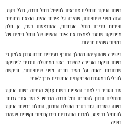
רשות הניקוז והנחלים אחראית לטיפול בנחל חדרה, כולל ניקוז,
הגנה מפני שיטפונות, שמירה על איכות המים, הוצאת מזהמים
ופיתוח סביבת הנחל. העבודות, המתבצעות כעת, הן חלק
מפרויקט שנועד לצמצם את איום ההצפה של הנחל בימים של
כמויות גשמים חריגות.
בישיבה שהתקיימה במהלך החורף בעיריית חדרה עדכן אלמון כי
רשות הניקוז העבירה למשרד ראש הממשלה תוכנית לפרויקט
שכותרתו "הגנה על העיר חדרה מפני שיטפונות", וביקשה
להכלילו במסגרת הפרויקטים הנחשבים צורך לאומי.
עוד הסביר כי לאחר ההצפות בשנת 2013 הזמינה רשות הניקוז
והנחלים תכנון להסדרת נחל חדרה מכביש 2 ועד אזור גרנות.
בשנה שעברה, עוד בטרם הושלם התכנון, הוחלט ברשות הניקוז
להתחיל בביצוע, למרות התנגדויות בירוקרטיות וקשיים שעמדו
בפניה.