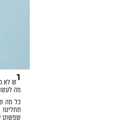
י
ש לא מ
מה לעשות
כל מה ש
תחליטו ל
שפשוט יה