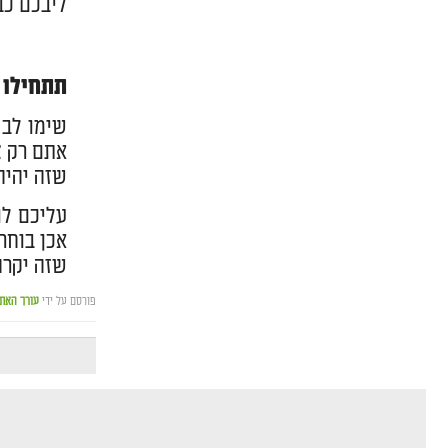
ליבכם כב
תתחילו ל
שימו לב 
אתם רק צ
שזה יהיה
עליכם לו
אכן בוחר
שזה יקרה
פורסם על ידי
עורך האת