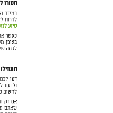
תעזרו ל
במידה וא
לקרות לל
סיוע לנז
כאשר אתם
באופן מש
לכמה שיו
תתחילו 
דעו לכם 
ולדעת לל
לחשוב כב
אם רק תש
שאתם עוש