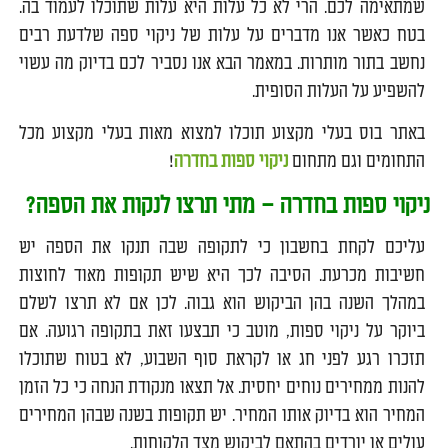
שמתאימה לכם. הרי לא כל עלות היא עלות שתוכלו לעמוד בה.
בטח כאשר אנו מדברים על עלות של ניקוי ספה שלדעת רבים
נחשב בתור מותרות. במאמר הבא אנו נסביר לכם בדיוק מה עשוי
להשפיע על העלות הסופית.
באתר בוס בעלי מקצוע תוכלו למצוא מאות בעלי מקצוע מכל
התחומים וגם מתחום
ניקוי ספות בחדרה
!
ניקוי ספות בחדרה – מתי תרצו לנקות את הספה?
עליכם לקחת בחשבון כי לתקופה שבה תנקו את הספה יש
חשיבות מכרעת. הסיבה לכך היא שיש תקופות מאוד לחוצות
במהלך השנה בהן הביקוש הוא גבוה. לכן אם לא תרצו לשלם
ביוקר על ניקוי ספות, מוטב כי תבצעו זאת בתקופה רגועה. אם
תזכרו רגע לפני חג או לקראת סוף השבוע, לא בטוח שתוכלו
להנות ממחירים נוחים יחסית. אל תצאו מנקודת הנחה כי כל הזמן
המחיר הוא בדיוק אותו המחיר. יש תקופות בשנה שבהן המחירים
עולים או יורדים בהתאם לביקוש מצד הלקוחות.