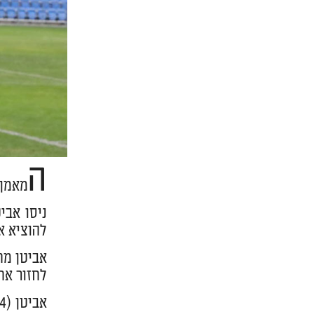
ה
מאמן 
להוציא א
אביטן מח
לחזור אח