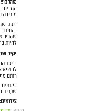
שהקבוצה 
מירידה ו
ניסו, ש
"החיבור 
שמכיר או
להיות בה
יקיר שוו
"ניסו הו
להוציא א
רותם מוע
שערים במ
צילומים:
פורסם על ידי
עורך האת