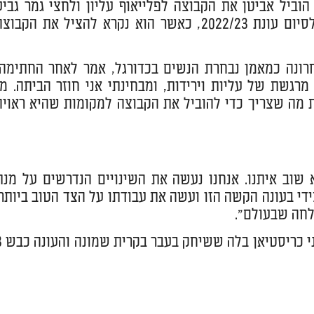
וביל אביטן את הקבוצה לפלייאוף עליון ולחצי גמר גביע
המדינה. הקדנציה השנייה של אביטן בחדרה החלה שני מחזורים לסיום עונת 2022/23, כאשר הוא נקרא להציל את הקבו
ונה כמאמן נבחרת הנשים בכדורגל, אמר לאחר החתימה:
 מרגשת של עליות וירידות, ומבחינתי אני חוזר הביתה. מי
ת מה שצריך כדי להוביל את הקבוצה למקומות שהיא ראויה
 שוב איתנו. אנחנו נעשה את השינויים הנדרשים על מנת
די בעונה הקשה הזו ועשה את עבודתו על הצד הטוב ביותר.
לחה שבעולם".
בינתיים אביטן כבר התחיל לעבוד וח