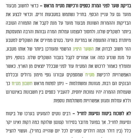
בדיקת שער לפני המרת כספים ורכישת מט
"
ח מראש –
כדאי לחשוב מבעוד
מועד גם על עניין הכסף
.
בחו
"
ל נשתמש במטבעות זרים
,
וכדאי לבצע את
הבדיקות וההמרות השונות מבעוד מועד על מנת לקבל את התמורה הטובה
ביותר לשקלים שלנו
,
ולחסוך לעצמנו עמלות המרה גבוהות והרבה התעסקות
מיותרת בשדה התעופה או במדינת היעד
.
בטרם ממירים את השקלים למטבע
הזר חשוב לבדוק את
השער היציג
הרשמי ומעודכן ביותר של אותו מטבע
,
על מנת שנדע כמה אנו אמורים לקבל בעבור השקלים שלנו
.
בנוסף
,
ניתן
ומומלץ כאמור לרכוש את המט
"
ח עוד לפני שבכלל יוצאים מן הארץ
,
כאשר
האפשרויות לרכישת
מט
"
ח
שמספקים עבורנו גופי מימון גדולים ובכללם
הבנקים הם רבות
,
מגוונות ומשתלמות – ניתן לפתוח מראש
חשבון מט
"
ח
כך
שעמלות ההמרה יהיו נמוכות יחסית
,
להעביר כספים בין חשבונות באינטרנט
וללא עמלות ומגוון אפשרויות משתלמות נוספות
לא לשכוח ביטוח נסיעות לחו
"
ל –
רבים נוטים להמעיט בערכו של ביטוח
נסיעות לחו
"
ל
,
אך בפועל מדובר בסידור קטנטן שלוקח כמה דקות ואינו יקר
כלל
(
בין דולר וכמה דולרים ספורים לכל יום שהייה בחו
"
ל
),
ועשוי להציל