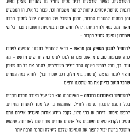
הישראלים
,
כאשר ישראלים רבים טסים לחו
"
ל גם למטרות שאינן נופש
,
דוגמת נסיעות עסקים
,
טיסות לביקור משפחה וכו
'.
עבור כל אלו
,
הן הנופשים
והן הטסים למטרות אחרות
,
תכנון מושכל של הנסיעה יכול לחסוך הרבה
מאוד זמן
,
כסף ולחץ מיותר
.
להלן חמש עצות בסיסיות וחשובות עבור כל מי
שמתכנן נסיעה לחו
"
ל בקרוב –
להתחיל לתכנן מספיק זמן מראש –
כדאי להתחיל בתכנון הנסיעה לפחות
כמה שבועות טובים מראש
,
ואם החלטנו לטוס כמה חודשים מראש – מה
טוב
.
כך
,
נוכל לחפש בשקט אחר דילים משתלמים
,
לסגור את כל מה שניתן
ורצוי לסגור מראש
(
טיסות
,
בתי מלון
,
רכב שכור וכו
')
ולוודא כמה פעמים
שהכל תואם בדיוק את מה שתכננו ורצינו
להשתמש באינטרנט בחכמה –
האינטרנט הוא כלי יעיל בצורה חסרת תקדים
בכל הנוגע לתכנון נסיעה לחו
"
ל
.
השתמשו בו על מנת להשוות מחירים
,
לחפש טיסות
,
דירות או בתי מלון
,
לקבל מידע אודות היעדים אליהם אתם
טסים ולקרוא טיפים חשובים של אנשים אחרים שהיו שם לאחרונה
.
שימוש
מושכל ברשת יכול להפוך את הנסיעה שלכם ליעילה ומהנה הרבה יותר