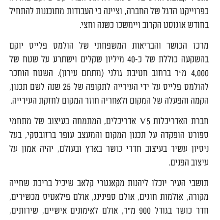
כפרוייקט הדגל של החברה, וציינה כי העבודות מתוכננות להתחיל
בחודש אוגוסט הקרוב ויימשכו כשנה וחצי.
מרכז הכושר והבריאות המשפחתי של הולמס פלייס יוקם
בהשקעה כוללת של כ-40 מיליון שקלים וישתרע על שטח של
4,000 מ"ר ברחוב חטיבת גולני (מתחם עירון). השטח הוחכר
להולמס פלייס על ידי העירייה לתקופה של 25 שנה לשם תכנון,
הקמה והפעלה של המקום ולאחריה חוזר המקום לחזקת העירייה.
חברת האדריכלות V5 אדריכלים, המתמחה בעיצוב של מתחמי
ספורט הופקדה על תכנון המקום והמעצב עופר ברזובסקי, בעל
ניסיון עשיר בעיצוב חדרי כושר בארץ ובעולם, יהיה אמון על
עיצוב הפנים.
תושבי העיר יוכלו ליהנות מקאנטרי קלאב שיכיל בריכת שחייה
מקורה, אולמות חוגים, אולם ספינינג, אולם פילאטיס מכשירים,
חדר כושר בגודל 900 מ"ר, אולם לאימונים אישיים, שירותים,