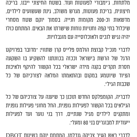
מלתחות, ג'ימבורי לפעוטות ועוד. בשטח החיצוני ייבנו, בריכה
חיצונית, בריכת פעוטות, מגרש משולב, גינת שעשועים לילדים,
מדשאות וכ-200 מקומות חנייה. בסמוך יוקם שטח מסחרי
שיכלול בתי קפה וחנויות נוחות שישרתו את הבאים. המתחם כולו
יהיה נגיש לנכים ולאוכלוסייה עם מוגבלויות.
לדברי מנכ"ל קבוצת הולמס פלייס קרן שתווי
:
"מדובר בפרויקט
הדגל של הרשת בישראל וככזה בכוונתנו להשקיע בו השקעה
חסרת תקדים בקנה מידה ישראלי בכל הקשור להיקף ולאיכות
הציוד שיוטמע במקום ובהתאמתו המלאה לצורכיהם של כל
שכבות הגיל".
לדבריה, הקומפלקס החדש תוכנן כך שיענה על צורכיהם של כל
הגילאים בכל הקשור לפעילות גופנית, החל מחוגי פעילות גופנית
ומתקנים לילדים מגיל שנתיים, דרך בני נוער ועד לפעילות
ייעודית למבוגרים בני 80 ומעל".
לדברי ראש העיר צביקה גנדלמן, המתחם יוקם בשיטת DBOT