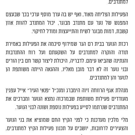
למתנדבים.
הפעילות הצליחה מאוד, ואף יש בה ערך מוסף ערכי בכך שבעצם
המפגש של נער עם מתנדב מבוגר, יכול המתנדב להוות אוזן
קשבת, דמות מבוגר לשיח והתייעצות ומודל לחיקוי.
רכזת הנוער בבית רם הגר שמידוף סיכמה את הפעילות באמירת
תודה והוקרה למתנדבים על השקעתם ועל רוח ההתנדבות
והנתינה שהביאו עימם. לדבריה, היכולת ליצור קשר חם בין הורים
ובני נוער זה לא דבר מובן מאליו, וההנאה הייתה משותפת הן
לנוער והן למתנדבים.
מנהלת אגף הרווחה זיוה הימברג ומנכ"ל "פנאי העיר" אייל עפגין
מעודדים פעילות משותפת שבמרכזה נמצא הנוער ומברכים את
המתנדבים שנרתמו לסייע בפעילות נוספת ושונה לבני הנוער.
מלי מלכין מעדכנת כי לפני הקיץ החם שמוציא את בני הנוער
והצעירים לרחובות, יושבים על תכנון פעילות הקיץ למתנדבים,