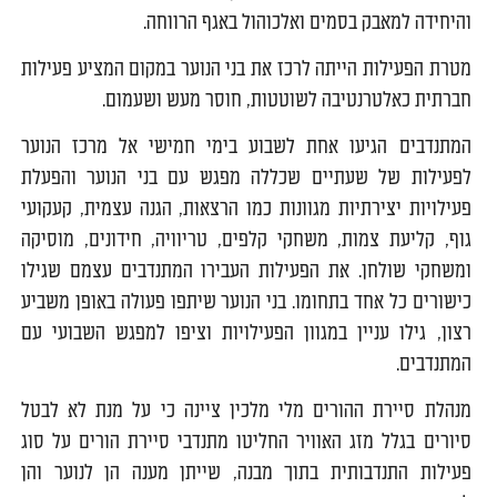
והיחידה למאבק בסמים ואלכוהול באגף הרווחה.
מטרת הפעילות הייתה לרכז את בני הנוער במקום המציע פעילות
חברתית כאלטרנטיבה לשוטטות, חוסר מעש ושעמום.
המתנדבים הגיעו אחת לשבוע בימי חמישי אל מרכז הנוער
לפעילות של שעתיים שכללה מפגש עם בני הנוער והפעלת
פעילויות יצירתיות מגוונות כמו הרצאות, הגנה עצמית, קעקועי
גוף, קליעת צמות, משחקי קלפים, טריוויה, חידונים, מוסיקה
ומשחקי שולחן. את הפעילות העבירו המתנדבים עצמם שגילו
כישורים כל אחד בתחומו. בני הנוער שיתפו פעולה באופן משביע
רצון, גילו עניין במגוון הפעילויות וציפו למפגש השבועי עם
המתנדבים.
מנהלת סיירת ההורים מלי מלכין ציינה כי על מנת לא לבטל
סיורים בגלל מזג האוויר החליטו מתנדבי סיירת הורים על סוג
פעילות התנדבותית בתוך מבנה, שייתן מענה הן לנוער והן