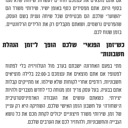
אם אתם מוצאים את עצמכם חוזרים לעשרות שיחות שלא נענו
בסוף היום, אתם מפסידים כסף באופן ישיר. שירותי משרד הם
"השוער" שלכם. הם מבטיחים שכל שיחה נענית בשם העסק,
שהפרטים נרשמים, ושאתם מקבלים רק את הלידים הרלוונטיים,
בזמן שנוח לכם.
כש"זמן הפנאי" שלכם הופך ל"זמן הנהלת
חשבונות"
מתי בפעם האחרונה ישבתם בערב מול הטלוויזיה בלי לפתוח
לפטופ? אם אתם מוצאים את עצמכם ב-22:00 בלילה מוציאים
חשבוניות, רודפים אחרי לקוחות שלא שילמו, או מתייקים קבלות
אתם בבעיה. בעל עסק צריך זמן מנוחה כדי לחדש מצברים ולהיות
יצירתי. כשאתם עושים את העבודה האדמיניסטרטיבית
ה"שחורה" על חשבון הזמן האישי שלכם, השחיקה היא רק עניין
של זמן. שירותי משרד חיצוניים יכולים לקחת מכם את כל נושא
הגבייה והחשבוניות, ולהחזיר לכם את הערבים שלכם.