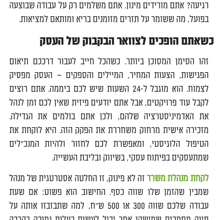
רגיעה? אתם מורידים מינון. אתם משלמים רק על עבודה שבוצעה
בפועל, מה ששומר על תזרים מזומנים בריא ומותאם למציאות.
כשאתם הופכים לצוואר הבקבוק של העסק
זהו הסימן המסוכן ביותר. כשהכל חייב לעבור דרככם תיאום
הפגישות, הצעות המחיר, המיילים והספקים – העסק מפסיק
לצמוח. הוא מוגבל ל-24 השעות שיש לכם ביממה. אתם רוצים
לקבל עוד פרויקטים, אבל אתם יודעים פיזית שאין לכם זמן לנהל
את האדמיניסטרציה שלהם, ולכן אתם בולמים את הגדילה.
מזכירה אישית מרחוק משחררת את הפקק הזה. היא לוקחת את
הטיפול הלוגיסטי, ומאפשרת לכם לחזור ולהיות המנכ"לים
שמתעסקים בפיתוח עסקי, בשיווק ובליבת העשייה.
לקחת מנהלת משרד
זה לא פינוק, זו החלטה אסטרטגית של מנהל
שמבין שהזמן שלו שווה כסף. החישוב הוא פשוט: אם שעת
עבודה שלכם שווה 300 או 500 ש"ח, למה שתבזבזו אותה על
תיוק מסמכים שמישהו אחר יכול לעשות בעלות נמוכה בהרבה