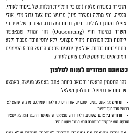
מזכירה במשרה מלאה (עם כל העלויות הנלוות של ביטוח לאומי,
פנסיה, ימי מחלה ומשרד פיזי) מרגיש כמו צעד גדול מדי, אולי
אפילו מסוכן כלכלית. בדיוק ברווח הזה נכנס הפתרון של שירותי
משרד במיקור חוץ (Outsourcing). זהו המודל שמאפשר
ליהנות מכל העולמות: ניהול מקצועי, ללא יחסי עובד-מעביד וללא
התחייבויות כבדות. אבל איך יודעים שהגיע הרגע? הנה 5 הסימנים
המובהקים שהעסק שלכם צועק לעזרה.
כשאתם מפחדים לענות לטלפון
זהו התסמין הראשון והכואב ביותר. אתם באמצע פגישה, באמצע
שרטוט או בטיפול, והטלפון מצלצל.
תרחיש א
':
אתם עונים, שוברים את הריכוז, והלקוח שמולכם מרגיש שהוא לא
בראש סדר העדיפויות.
תרחיש ב
':
אתם מסננים. הלקוח הפוטנציאלי שהתקשר הרגע? הוא לא ישאיר
הודעה. הוא יתקשר למתחרה הבא בגוגל שעונה מיד.