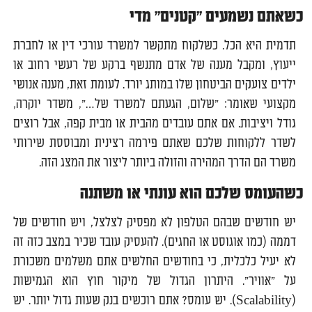
כשאתם נשמעים "קטנים" מדי
תדמית היא הכל. כשלקוח מתקשר למשרד עורכי דין או לחברת
ייעוץ, ומקבל מענה של אדם מתנשף ברקע של רעשי רחוב או
ילדים צועקים הביטחון שלו במותג יורד. לעומת זאת, מענה אנושי
מקצועי שאומר: "שלום, הגעתם למשרד של…", משדר יוקרה,
גודל ויציבות. אם אתם עובדים מהבית או מבית קפה, אבל רוצים
לשדר ללקוחות שלכם שאתם פירמה רצינית ומבוססת שירותי
משרד הם הדרך המהירה והזולה ביותר ליצור את המצג הזה.
כשהעומס שלכם הוא עונתי או משתנה
יש חודשים שבהם הטלפון לא מפסיק לצלצל, ויש חודשים של
דממה (כמו אוגוסט או החגים). להעסיק עובד שכיר במצב כזה זה
לא יעיל כלכלית, כי בחודשים החלשים אתם משלמים משכורת
על "אוויר". היתרון הגדול של מיקור חוץ הוא הגמישות
(Scalability). יש עומס? אתם רוכשים בנק שעות גדול יותר. יש