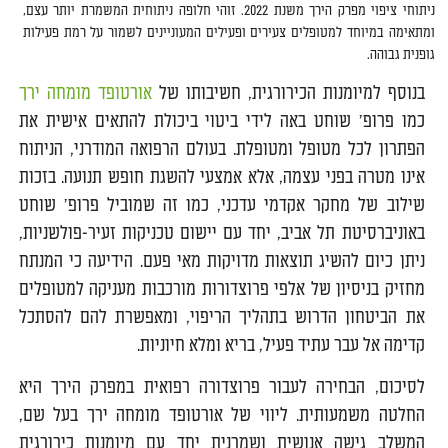
ניתוחי ציפוי מפרק הירך משנת 2022. זוהי חלופה ניתוחית המשמרת יותר עצם,
ומתאימה במיוחד למטופלים צעירים ופעילים המעוניינים לשמור על רמת פעילות
גופנית גבוהה.
בנוסף למיומנות הכירורגית, חשיבותו של
אורטופד מומחה ירך
כמו פרופ' שוחט באה לידי ביטוי ביכולת להתאים אישית את
הפתרון לכל מטופל ומטופלת. בעולם הרפואה המודרני, הניתוח
אינו מטרה בפני עצמה, אלא אמצעי להשגת חופש תנועה. בזכות
שילוב של מחקר אקדמי עדכני, כמו זה שמוביל פרופ' שוחט
באוניברסיטת תל אביב, יחד עם יישום טכניקות זעיר-פולשניות,
ניתן כיום להשיג תוצאות מדויקות מאי פעם. הידיעה כי המנתח
מחזיק בניסיון של אלפי פרוצדורות מורכבות מעניקה למטופלים
את הביטחון הדרוש בתהליך הריפוי, ומאפשרת להם להסתכל
קדימה אל עבר עתיד פעיל, בריא ומלא חיוניות.
לסיכום, הבחירה לעבור פרוצדורה רפואית במפרק הירך היא
החלטה משמעותית. ליווי של אורטופד מומחה ירך בעל שם,
המשלב גישה אנושית ושמרנית יחד עם מיומנות כירורגית