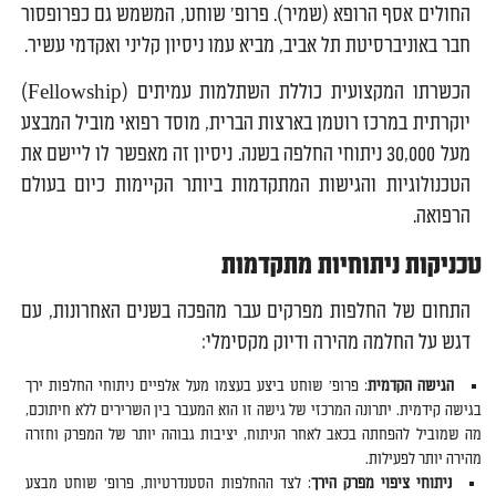
החולים אסף הרופא (שמיר). פרופ' שוחט, המשמש גם כפרופסור
חבר באוניברסיטת תל אביב, מביא עמו ניסיון קליני ואקדמי עשיר.
הכשרתו המקצועית כוללת השתלמות עמיתים (Fellowship)
יוקרתית במרכז רוטמן בארצות הברית, מוסד רפואי מוביל המבצע
מעל 30,000 ניתוחי החלפה בשנה. ניסיון זה מאפשר לו ליישם את
הטכנולוגיות והגישות המתקדמות ביותר הקיימות כיום בעולם
הרפואה.
טכניקות ניתוחיות מתקדמות
התחום של החלפות מפרקים עבר מהפכה בשנים האחרונות, עם
דגש על החלמה מהירה ודיוק מקסימלי:
הגישה הקדמית
: פרופ' שוחט ביצע בעצמו מעל אלפיים ניתוחי החלפות ירך
בגישה קידמית. יתרונה המרכזי של גישה זו הוא המעבר בין השרירים ללא חיתוכם,
מה שמוביל להפחתה בכאב לאחר הניתוח, יציבות גבוהה יותר של המפרק וחזרה
מהירה יותר לפעילות.
ניתוחי ציפוי מפרק הירך
: לצד ההחלפות הסטנדרטיות, פרופ' שוחט מבצע