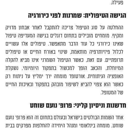
פעילה.
הגישה הטיפולית: שמרנות לפני כירורגיה
ההחלטה על סוג הטיפול צריכה להתקבל לאחר אבחון מדויק
ומקיף. מומחים מובילים בתחום דוגלים בגישה המעדיפה טיפול
שאינו כירורגי כל עוד הדבר מתאפשר. טיפולים אלו עשויים
לכלול פיזיותרפיה מותאמת, שינוי באורח החיים או טיפולים
תרופתיים. עם זאת, כאשר הטיפול השמרני אינו מביא להקלה
המיוחלת, והכאב הופך למכשול בתפקוד היומיומי, נשקלת
האופציה הניתוחית. אורטופד מומחה ירך ימליץ על ניתוח רק
כאשר הוא צפוי להביא לשיפור מובהק בתפקוד ובאיכות החיים
של המטופל.
חדשנות וניסיון קליני: פרופ' נועם שוחט
אחד השמות הבולטים בישראל ובעולם בתחום זה הוא פרופ' נועם
שוחט, מומחה בינלאומי ומנהל היחידה להחלפות מפרקים בבית