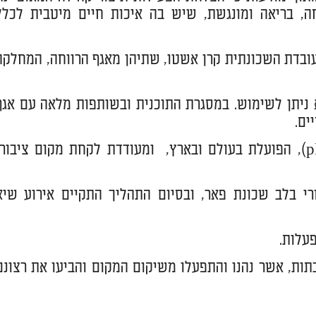
חה, בריאה ומונגשת, שיש בה איכות חיים מיטבית לכלל
העובדת השכונתית קרן אשטו, שתיהן מאגף הרווחה, המחלקה
לא ניתן לשימוש. במסגרת התוכנית ובשותפות מלאה עם אגף
ים.
הרעיון בא מגישה חדשנית המכונה "עושים מקום" (placemaking), הפועלת בעולם ובארץ, ומעודדת לקחת מקום ציבור
 בלב שכונת פאר, ובסיום התהליך התקיים אירוע שיא
פעלות.
בתות, אשר נהנו והתפעלו משיקום המקום והביעו את רצונם