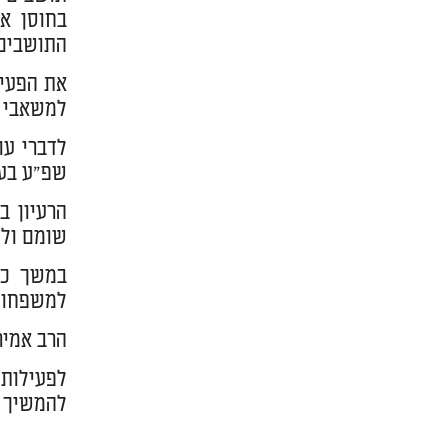
בחוסן אי
התושבים 
את הפעיל
למשאבי ק
לדברי עו
שפ"ע בעי
שומם ולה
במשך כח
למשפחות 
הרב אמיר
לפעילות 
להמשיך ב