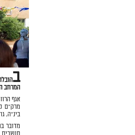
ב
הובלת
המרחב הצ
אגף הרוו
מרק"ם קה
בינ"ה, גו
מדובר בת
תושבים מ