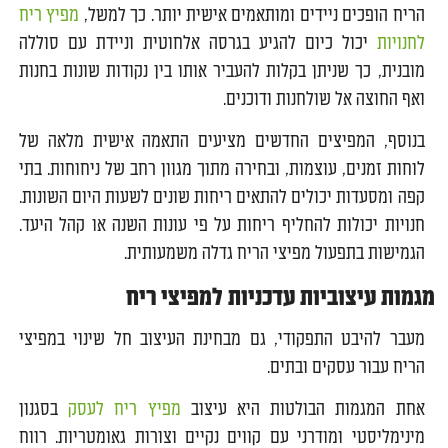
הריח הופכים ניידים ומותאמים אישית יותר. כך למשל,
מפיץ ריח
לחנויות
יכול כיום להגיע בגרסה אלחוטית וניידת עם סוללה
מובנית, כך שניתן בקלות להעביר אותו בין נקודות שונות בחנות
ואף החוצה אל שולחנות ודוכנים.
בנוסף, המפיצים החדשים מציעים התאמה אישית מלאה של
לוחות זמנים, עוצמות, ובחירה מתוך מגוון רחב של ניחוחות. בתי
קפה ומסעדות יכולים להתאים ריחות שונים לשעות היום השונות.
חנויות יכולות להחליף ריחות על פי עונות השנה או קהל היעד.
הגמישות בתפעול מפיצי הריח גדלה משמעותית.
מגמות עיצוביות עדכניות למפיצי ריח
מעבר להיבט התפקודי, גם מבחינת העיצוב חל שינוי במפיצי
הריח עבור עסקים ובתים.
אחת המגמות הבולטות היא עיצוב
מפיץ ריח לעסק
בסגנון
מינימליסטי ומודרני עם קווים נקיים וצורות גאומטריות. רווח