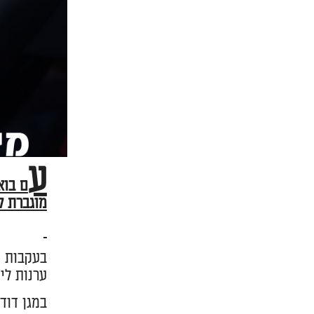
ע
ם בוא
מוגברת ל
בעקבות ה
ערנות לי
במגן דוד