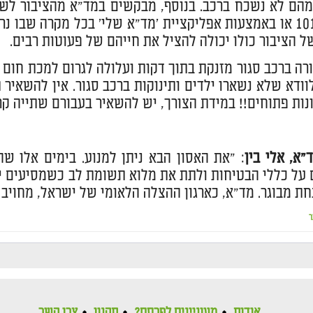
הם לא נשכח ברכב. בנוסף, מבקשים במד"א מהציבור לשים
החירום 101 או באמצעות אפליקציית 'מד"א שלי' בכל מקרה שב
ל הציבור כולו יכולה להציל את חייהם של פעוטות רבים.
ה ברכב סגור מזנקת בתוך דקות ועלולה לגרום למכת חום 
וודא שלא נשארו ילדים ותינוקות ברכב סגור. אין להשאיר
נות פתוחים!! במידת הצורך, יש להשאיר בעבורם שתייה קרה
"א, אלי בין
: ״את האסון הבא ניתן למנוע. בימים אלו 
על כללי הבטיחות ולתת את מלוא תשומת לב כשמסיעים ילד
ת מבוגר. מד"א, כארגון ההצלה הלאומי של ישראל, מחויב 
ר
אודות
מעוניינים לפרסם?
תקנון
צרו קשר