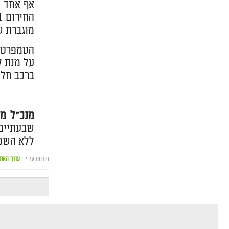
אף אחד מ
מוגברת ש
הטמפרטור
על מנת ל
ברכב חלו
מנכ"ל מד
שבעתיים 
ללא השגח
פורסם על ידי
עורך האת