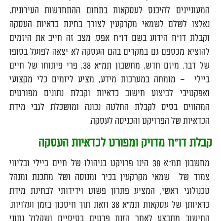
המעוניינים להיכנס לעסקאות בתחום ההתחדשות העירונית,
נאלצו לשלם לשמאי מקרקעין לצורך בחינת כדאיות העסקה
וקבלת דו"ח הידוע בשם דו"ח אפס. מצב זה חייב את היזמים
להוציא מכספם גם במקרים בהם העסקה לא יצאה לפועל בסופו
של דבר. מיזם חדש, מחשבון תמ"א 38, פרי פיתוחו של חיים
ביילי – מומחה במערכות מידע, מציע ליזמים כלי מקצועי
ואפקטיבי לביצוע חישוב כדאיות וקבלת נתונים מפורטים
המהווים בסיס לקבלת החלטה נכונה ומושכלת לגבי מידת
הכדאיות של הפרויקט והכניסה לעסקה.
קבלת דו"ח מדויק ומפורט לכדאיות העסקה
מחשבון תמ"א 38 הינו פרויקט בניהולו של חיים ביילי ובליווי
צמוד של שמאי מקרקעין בכיר ומנוסה ושל מתכנת ומנהל
טכנולוגי ראשי, המציע פתרון פשוט וידידותי לבחינת מידת
כדאיותן של עסקאות תמ"א 38 וזאת תוך חיסכון בזמן ועלויות.
החישוב מתבצע לאחר הזנת פרטים בסיסיים ושקלול נתוני