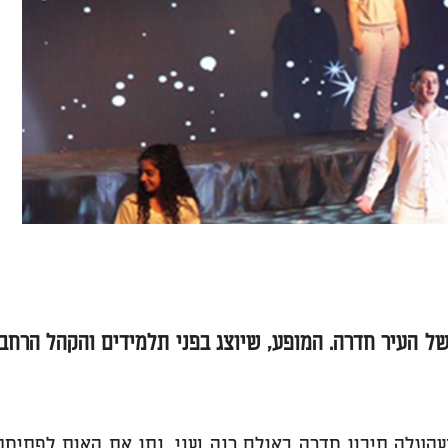
ל העיר חדרה. המופע, שיוצג בפני תלמידים והקהל הרחב,
מדינה", שהעלה תיכון חדרה באולם רנה שני, נתן את האות לפתיחת