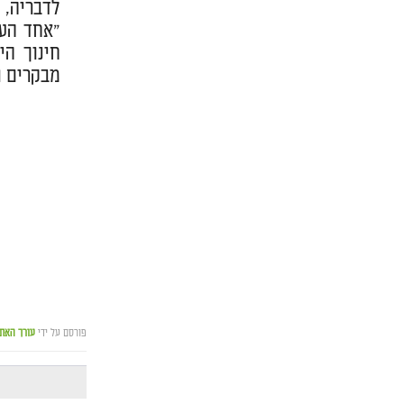
לדבריה, 
"אחד העם
חינוך הי
מבקרים ו
פורסם על ידי
עורך האת