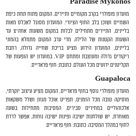
Paradise Mykonos
מועדון פופולרי בקרב מקומיים ותיירים, המקום פתוח תחת כיפת
השמיים ושוכן בלב החוף הציורי. המועדון מסוגל לאכלס מאות
בליינים, התיירים מתחילים לבלות במקום משעות אחה"צ עד
השעות הקטנות של הלילה. מדי ערב המקום מתמלא בהמוני
בליינים, המועדון הידוע מציע בריכת שחייה גדולה, רחבת
ריקודים גדולה ומעוצבת ומתחם VIP. במועדון יש הופעות של
תקליטנים ידועים מכל העולם. כתובת: חוף פראדייס.
Guapaloca
מועדון פופולרי נוסף בחוף פראדייס, המקום מציע עיצוב יוקרתי,
מוסיקה טובה מכל הזמנים, תפריט אוכל מגוון ושלל משקאות
אלכוהוליים במחירים סבירים. המסיבות מתחילות בשעה
מאוחרת, יש שולחנות ישיבה ופינות ישיבה נוחות, אפשר לרדת
לחוף במהלך המסיבה. כתובת: חוף פראדייס.