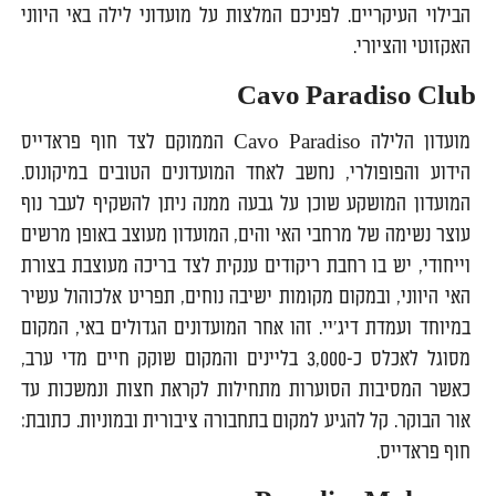
הבילוי העיקריים. לפניכם המלצות על מועדוני לילה באי היווני
האקזוטי והציורי.
Cavo Paradiso Club
מועדון הלילה Cavo Paradiso הממוקם לצד חוף פראדייס
הידוע והפופולרי, נחשב לאחד המועדונים הטובים במיקונוס.
המועדון המושקע שוכן על גבעה ממנה ניתן להשקיף לעבר נוף
עוצר נשימה של מרחבי האי והים, המועדון מעוצב באופן מרשים
וייחודי, יש בו רחבת ריקודים ענקית לצד בריכה מעוצבת בצורת
האי היווני, ובמקום מקומות ישיבה נוחים, תפריט אלכוהול עשיר
במיוחד ועמדת דיג'יי. זהו אחר המועדונים הגדולים באי, המקום
מסוגל לאכלס כ-3,000 בליינים והמקום שוקק חיים מדי ערב,
כאשר המסיבות הסוערות מתחילות לקראת חצות ונמשכות עד
אור הבוקר. קל להגיע למקום בתחבורה ציבורית ובמוניות. כתובת:
חוף פראדייס.