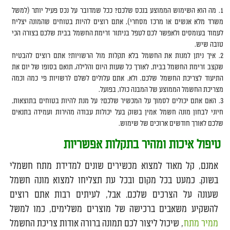
מה הוא השימוש הממוצע בנכס שלכם? ככל שמדובר על נכס פעיל יותר (למשל
משרד מלא אנשים או מרכז מסחרי), אתם רוצים להיות בטוחים שהמונה יצליח
לעמוד בעומסים ולאפשר לכם לטפל בניתור זרימת החשמל בבית שלכם בצורה הכי
טובה שיש.
איך ניתן למנות את החשמל בלא תקלות מול הרשויות? אתם רוצים להבטיח
שקצב זרימת החשמל בבית, לאורך כל שעות היום והלילה, תואם בסופו של יום את
התיעוד לצריכת החשמל שלכם. ולא, אתם עלולים לשלם לרשויות פי כמה וכמה
מצריכת החשמל הממוצע של המבנה כולו, בפועל.
האם אתם יכולים לסמוך על המכשיר שלכם? על מנת להיות בטוחים בתוצאות,
חיוני לבחון מונה חשמל אמין בשוק בעל יכולות עבודה מהירות ועמידה בתנאים
שלכם לאורך חודשים ארוכים של שימוש.
טיפול איכות ומהיר בתקלות אפשריות
אמנם, קל מאוד למצוא מכשירים שונים למדידת מתח חשמלי
בשוק. כמעט בכל מקום ובכל עת תצליחו למצוא מונה חשמל
שעונה על הצרכים שלכם. אבל, לעיתים רבות אתם רוצים
להשקיע משאבים ברכישה של מוצרים משלימים, כמו למשל
ממיר מתח
, שיכול ליצור לכם תמונה ברורה אודות צריכת החשמל