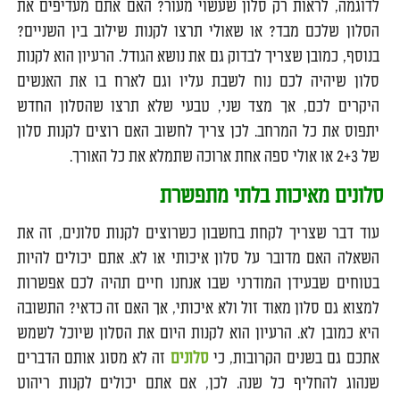
לדוגמה, לראות רק סלון שעשוי מעור? האם אתם מעדיפים את
הסלון שלכם מבד? או שאולי תרצו לקנות שילוב בין השניים?
בנוסף, כמובן שצריך לבדוק גם את נושא הגודל. הרעיון הוא לקנות
סלון שיהיה לכם נוח לשבת עליו וגם לארח בו את האנשים
היקרים לכם, אך מצד שני, טבעי שלא תרצו שהסלון החדש
יתפוס את כל המרחב. לכן צריך לחשוב האם רוצים לקנות סלון
של 2+3 או אולי ספה אחת ארוכה שתמלא את כל האורך.
סלונים מאיכות בלתי מתפשרת
עוד דבר שצריך לקחת בחשבון כשרוצים לקנות סלונים, זה את
השאלה האם מדובר על סלון איכותי או לא. אתם יכולים להיות
בטוחים שבעידן המודרני שבו אנחנו חיים תהיה לכם אפשרות
למצוא גם סלון מאוד זול ולא איכותי, אך האם זה כדאי? התשובה
היא כמובן לא. הרעיון הוא לקנות היום את הסלון שיוכל לשמש
אתכם גם בשנים הקרובות, כי
סלונים
זה לא מסוג אותם הדברים
שנהוג להחליף כל שנה. לכן, אם אתם יכולים לקנות ריהוט