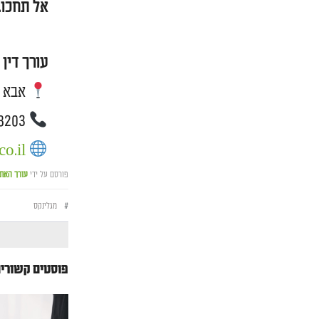
אל תחכו. 
עורך דין 
אבא הלל 7 רמת גן (ב
050-736-8203 חייגו לייעוץ ראשוני
o.il/
פורסם על ידי
עורך האת
#
מגלינקס
פוסטים קשורי