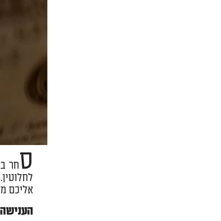
ס
לחלוטין.
אליכם מע
הענישה ע