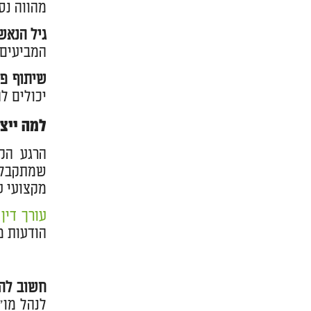
מהווה נס
גיל הנאש
המביעים 
שיתוף פע
יכולים ל
למה ייצו
הרגע הק
שמתקבלות
מקצועי ע
עורך דין
הודעות מ
חשוב להב
לנהל מו"