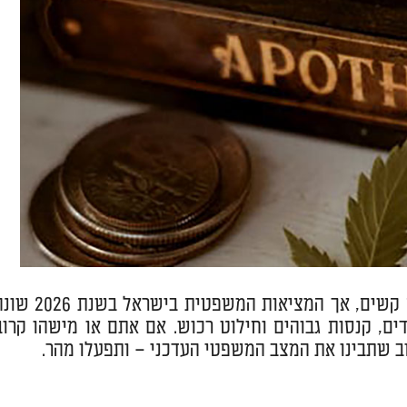
חר בקנאביס נתפס לעיתים בציבור כעבירה "קלה" ביחס לסמים קשים, אך המציאות המשפטית בישראל
ים, קנסות גבוהים וחילוט רכוש. אם אתם או מישהו קרוב
ב שתבינו את המצב המשפטי העדכני – ותפעלו מהר.