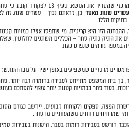
פקודת הסמים המסוכנים (נוסח חדש), תשל"ג-1973, היא החוק המרכזי שמסדיר את הנושא. סעיף 13 לפקודה קובע כי
עשרים שנות מאסר
. כן, קראתם נכון – עשרים שנה. זה לא
בתיקים הללו.
 ההבחנה הזו היא קריטית. מי שתפסו אצלו כמויות קטנות
ים את התיק כתיק סחר – הכללים משתנים לחלוטין. שאלה
ה במספר גורמים שנפרט כעת.
רמטרים מרכזיים שמשפיעים באופן ישיר על גובה העונש:
ר, כך בית המשפט מתייחס לעבירה בחומרה רבה יותר. סחר
וכות, בעוד סחר בכמויות קטנות יותר עשוי להסתכם בעונש
רת הפצה, ספקים ולקוחות קבועים, ייחשב כגורם מסוכן
ומי שמרוויחים רווחים משמעותיים מהסחר.
בר הורשע בעבירות דומות בעבר. הישנות בעבירות סמים