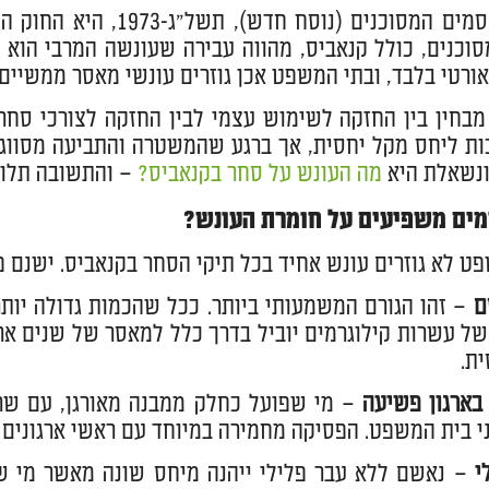
וכנים, כולל קנאביס, מהווה עבירה שעונשה המרבי הוא
ורטי בלבד, ובתי המשפט אכן גוזרים עונשי מאסר ממשיים 
בחין בין החזקה לשימוש עצמי לבין החזקה לצורכי סחר,
ות ליחס מקל יחסית, אך ברגע שהמשטרה והתביעה מסווג
ונשאלת היא
מה העונש על סחר בקנאביס?
– והתשובה תלוי
רמים משפיעים על חומרת העונש?
ט לא גוזרים עונש אחיד בכל תיקי הסחר בקנאביס. ישנם פ
ם
– זהו הגורם המשמעותי ביותר. ככל שהכמות גדולה יות
של עשרות קילוגרמים יוביל בדרך כלל למאסר של שנים אר
ית.
בארגון פשיעה
– מי שפועל כחלק ממבנה מאורגן, עם שרש
ני בית המשפט. הפסיקה מחמירה במיוחד עם ראשי ארגונים 
י
– נאשם ללא עבר פלילי ייהנה מיחס שונה מאשר מי שכ