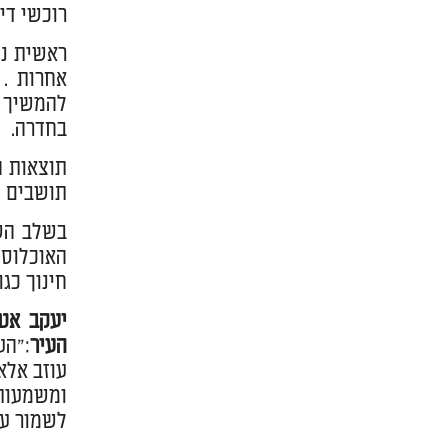
רוכשי די
ראשית נש
בחדרה.
תושבים ח
חינוך כגורם המשפיע ביותר, 26% מה
יעקב אטר
העיר
:"הע
עוזב אלא
ומשמעותי
לשמור על