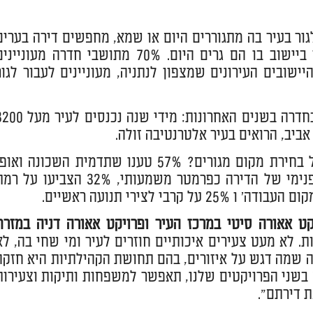
ור בעיר בה מתגוררים היום או שמא, מחפשים דירה בערים
אחרות . מהתוצאות עולה שתושבי המרחב הנסקר, מעדיפים לגור ביישוב בו הם גרים היום. 70% מתושבי חדרה מעוניי
נתניה ו-%1 מתושבי תל אביב והיישובים העירונים שמצפון לנתניה, מעוניינים לעבור לגו
תוצאות הסקר מתיישבים בכפיפה אחת עם נתוני ההגירה החיובית בחדרה בשנים האחרונות: מידי שנה נכ
ביב, הרואים בעיר אלטרנטיבה זולה.
בשלב השני נשאלו המשתתפים בסקר, מה הגורמים המשפיעים על בחירת מקום מגורים? 57% טענו שתדמית השכונה וא
האוכלוסייה הוא הגורמים המשפיעים ביותר, 50% דברו על תכנון פנימי של הדירה כפרמטר משמעותי, 32% הצביעו ע
ט אאורה סיטי במרכז העיר ופרויקט אאורה דניה במזרח
. לא מעט צעירים איכותיים חוזרים לעיר ומי שחי בה, לא
ה שמה דגש על איזורים, בהם תחושת הקהילתיות היא חזקה
 בשני הפרויקטים שלנו, תאפשר למשפחות ותיקות וצעירות
 דירתם".