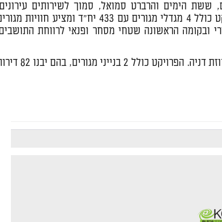
 ששת הימים והרברט סמואל, סמוך לשירותים עירונים,
למתחמי קניות ולתחנה המרכזית וקרוב לרכבת חדרה מערב. הפרויקט כולל 4 מגדלי מגורים עם 433 יח"ד ומציע חוויות מגו
בורי ובקומה הראשונה שטחי מסחר ופנאי לרווחת התושבים.
ממוקם במזרח העיר, ברחוב יפה נוף בשכונת אחוזת דניה. הפרויקט כולל 2 בנייני מגורים, בהם