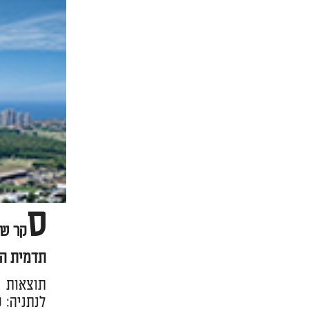
ס
קר של
תדמית הש
תוצאות ס
לנתניה: 