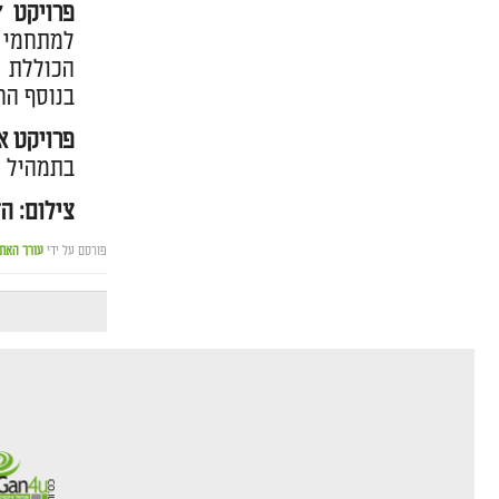
פרויקט 
הכוללת פ
בנוסף הח
פרויקט א
בתמהיל הכולל ד
צילום: הדמייה viewpoint 
פורסם על ידי
עורך האת