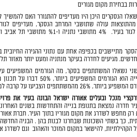
רות בבחירת מקום מגורים
אלו הנסקרים היכן היו מעדיפים להתגורר האם להמשיך לג
להמשיך לגור בעיר. 4% מתושבי 
דשים. מגיעים לחדרה בעיקר מנתניה ומעט יותר מאזור תל א
משתתפים הצביעו על קרבה למקום העבודה' ו 25% על קרבי לצירי תנועה ראשיים.
קצ'י מנכל ובעלים אאורה ישראל הבונה בעיר את פרויק
יר חדרה נמצאת בתנופת בנייה והתחדשות בשנים האחרונות
 רק מחפש לשדרג את מקום מגוריו בתוך העיר. חברת אאור
ת, כך בשתי השכונות שבחרנו לבנות בהן . הבניה החדשה
 הקהילתיות, להישאר במקום המוכר והאהוב וגם לשדרג את