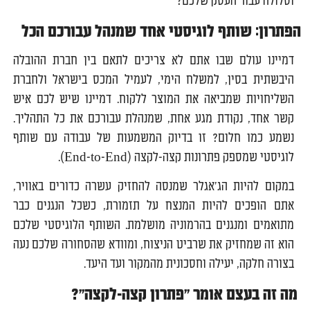
וסלולה עבור העסק שלכם?
הפתרון: שותף לוגיסטי אחד שמנהל עבורכם הכל
דמיינו עולם שבו אתם לא צריכים לתאם בין חברת ההובלה
היבשתית בסין, למשלח הימי, לעמיל המכס בישראל ולחברת
השליחויות שמביאה את המוצר ללקוח. דמיינו שיש לכם איש
קשר אחד, נקודת מגע אחת, שמנהלת עבורכם את כל התהליך.
נשמע כמו חלום? זו בדיוק המשמעות של עבודה עם שותף
לוגיסטי שמספק פתרונות קצה-לקצה (End-to-End).
במקום להיות הג'אגלר שמנסה להחזיק עשרה כדורים באוויר,
אתם הופכים להיות המנצח על תזמורת, כשכל הנגנים כבר
מתואמים ומנגנים בהרמוניה מושלמת. השותף הלוגיסטי שלכם
הוא זה שמחזיק את שרביט הניצוח, ומוודא שהסחורה שלכם נעה
בצורה חלקה, יעילה וחסכונית מהמקור ועד היעד.
מה זה בעצם אומר "פתרון קצה-לקצה"?