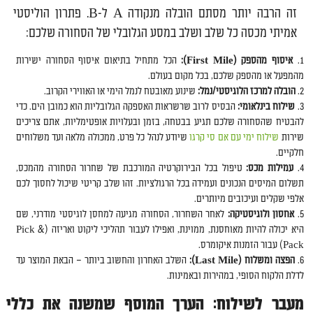
זה הרבה יותר מסתם הובלה מנקודה A ל-B. פתרון הוליסטי
אמיתי מכסה כל שלב ושלב במסע הגלובלי של הסחורה שלכם:
איסוף מהספק (First Mile):
הכל מתחיל בתיאום איסוף הסחורה ישירות
מהמפעל או מהספק שלכם, בכל מקום בעולם.
הובלה למרכז הלוגיסטי/נמל:
שינוע מאובטח לנמל הימי או האווירי הקרוב.
שילוח בינלאומי:
הבסיס לרוב שרשראות האספקה הגלובליות הוא כמובן הים. כדי
להבטיח שהסחורה שלכם תגיע בבטחה, בזמן ובעלויות אופטימליות, אתם צריכים
שירות
שילוח ימי עם אם סי קרגו
שיודע לנהל כל פרט, ממכולה מלאה ועד משלוחים
חלקיים.
עמילות מכס:
טיפול בכל הבירוקרטיה המורכבת של שחרור הסחורה מהמכס,
תשלום המיסים הנכונים ועמידה בכל הרגולציות. זהו שלב קריטי שיכול לחסוך לכם
אלפי שקלים ועיכובים מיותרים.
אחסון ולוגיסטיקה:
לאחר השחרור, הסחורה מגיעה למחסן לוגיסטי מודרני, שם
היא יכולה להיות מאוחסנת, ממוינת, ואפילו לעבור תהליכי ליקוט ואריזה (Pick &
Pack) עבור הזמנות איקומרס.
הפצה ומשלוח (Last Mile):
השלב האחרון והחשוב ביותר – הבאת המוצר עד
לדלת הלקוח הסופי, במהירות ובאמינות.
מעבר לשילוח: הערך המוסף שמשנה את כללי