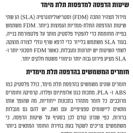
שיטות הדפסה למדפסות תלת מימד
מידול תצהיר התכה (FDM) וסטריאוליתוגרפיה (SLA) הן שתי
שיטות ההדפסה התלת-ממדיות הנפוצות ביותר. FDM משתמש
בפייה מחוממת כדי להפקיד פלסטיק מותך על פלטפורמת בנייה,
בעוד SLA משתמש בלייזר כדי לרפא שרף נוזלי לצורה מוצקה.
לשתי השיטות יש יתרונות ומגבלות, כאשר FDM חסכוני יותר ו-
SLA מציע פירוט גבוה יותר וגימורי משטח חלקים יותר.
חומרים המשמשים בהדפסה תלת מימדית
חומרים שונים משמשים בהדפסת תלת מימד, כולל פלסטיק כמו
ABS ו- PLA, מתכות כגון אלומיניום ופלדה, קרמיקה וחומרים
מרוכבים. כל חומר מתהדר בתכונות ייחודיות, מה שהופך אותו
מתאים ליישומים ספציפיים. עם זאת, יש להם גם מגבלות
ברורות, כפי שנדון קודם לכן בסעיף על שיטות הדפסה, כי
משתמשים צריכים לשקול בעת בחירת החומר המתאים ביותר