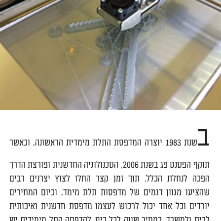
ב
שנת 1983 יוצרה המדפסת התלת מימדית הראשונה, וכאשר
תוקף הפטנט פג בשנת 2006, הטכנולוגיה החדשנית ופורצת הדרך
הפכה לנחלת הכלל. תוך זמן קצר החלו לצוץ יצרנים רבים
שהציעו מגוון דגמים של מדפסות תלת מימד, וכיום המחירים
יורדים וכל אחד יכול לרכוש לעצמו מדפסת חדשנית ואיכותית
לבית ולמשרד, במחיר שווה לכל כיס. להדפסה התל מימידית יש