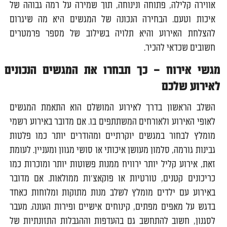
אווירה קלילה, פתוחה ונינוחה, תוך שמירה על רמה גבוהה של
איכות וטעם. הבחירה הנכונה של המגשים היא מה שיגרום
להצלחת האירוע והיא תלויה בשילוב של מספר פרמטרים
חשובים שכדאי להכיר.
מגשי אירוח – כך תבחרו את המגשים הנכונים
לאירוע שלכם
השלב הראשון בדרך לאירוע המושלם הוא התאמת המגשים
לאופי האירוע ולאורחים המשתתפים בו. אם מדובר באירוע רשמי
מומלץ לבחור במגשים יוקרתיים ומהודרים יותר כמו פלטות
גבינות גורמה, סלמון מעושן איכותי או סושי מגוון ומעניין. לעומת
זאת, אירוע קליל יותר ירוויח ממנות פשוטות יותר ומוכרות כמו
כריכונים קטנים, טורטיות או פוקאצ'ות ממולאות. אם מדובר
באירוע עם ילדים מומלץ לשלב מנות מתוקות ומלוחות כאחד
בדגש על מאפים מפתים, קינוחים אישיים ופירות העונה. מעבר
לסגנון, חשוב להתחשב גם בהעדפות וההגבלות התזונתיות של