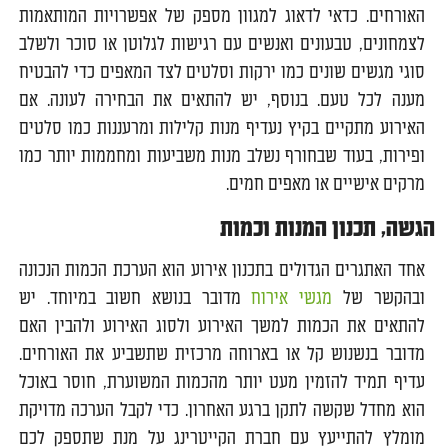
האורחים. כדאי לדאוג למגוון מספק של אפשרויות המותאמות
לצמחונים, טבעונים ואנשים עם רגישות לגלוטן או סוכר ולשלב
סוגי מגשים שונים כמו ירקות וסלטים לצד המאפים כדי להבטיח
מענה לכל טעם. בנוסף, יש להתאים את הבחירה לעונה. אם
האירוע מתקיים בקיץ נעדיף מנות קלילות ומרעננות כמו סלטים
ופירות, בעוד שבחורף נשלב מנות משביעות ומחממות יותר כמו
מרקים אישיים או מאפים חמים.
הגשה, תכנון המנות וכמות
אחד האתגרים הגדולים בתכנון אירוע הוא הערכת הכמות הנכונה
ובהקשר של
מגשי אירוח
מדובר בנושא חשוב במיוחד. יש
להתאים את הכמות למשך האירוע ולסוג האירוע ולהבין האם
מדובר בנשנוש קל או בארוחה מרכזית שתשביע את האורחים.
עדיף תמיד להזמין מעט יותר מהכמות המשוערת, חוסר באוכל
הוא מחדל שקשה לתקן ברגע האחרון. כדי לקבל הערכה מדויקת
מומלץ להתייעץ עם חברת הקייטרינג על מנת שתספק לכם