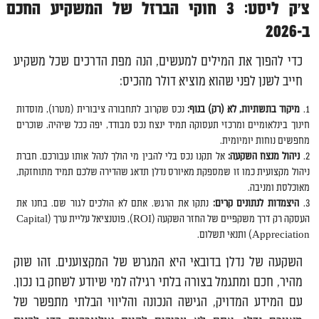
צ'ק ליסט: 3 חוקי הברזל של המשקיע החכם
ב-2026
כדי להפוך את המילים למעשים, הנה מפת הדרכים שכל משקיע
חייב לשנן לפני שהוא מוציא דולר מהכיס:
מיקוד בתשתיות, לא (רק) בנוף:
נכס שקרוב לתחבורה ציבורית (מטרו), מוסדות
חינוך בינלאומיים ומרכזי תעסוקה תמיד ינצח נכס מבודד, יפה ככל שיהיה. שוכרים
מחפשים נוחות יומיומית.
ניהול מנצח השקעה:
אל תקנו נכס בלי להבין מי הולך לנהל אותו עבורכם. חברת
ניהול מקצועית כמו זו שמספקת מאיורס נדלן תדאג שהדירה שלכם תמיד מתוחזקת,
מאוכלסת ומניבה.
היצמדות לנתונים קרים:
נתקו את הרגש. אתם לא הולכים לגור שם. בחנו את
העסקה רק דרך משקפיים של החזר השקעה (ROI), פוטנציאל עליית ערך (Capital
Appreciation) ותנאי תשלום.
השקעה של נדלן בדובאי היא המגרש של המקצוענים. זהו שוק
מהיר, חכם ומתגמל בצורה בלתי רגילה למי שיודע לשחק בו נכון.
עם המידע המדויק, הגישה הנכונה והליווי הבלתי מתפשר של