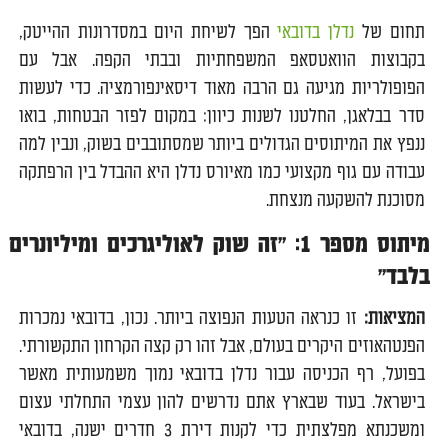
תחום של
נדלן בדובאי
הפך לשיחת היום במסדרונות ההייטק,
בקבוצות הוואטסאפ המשפחתיות ובבתי הקפה. אבל עם
הפופולריות מגיעה גם הרבה מאוד דיסאינפורמציה. כדי לעשות
סדר בבלאגן, החלטנו לשנות כיוון: במקום לפזר הבטחות, בואו
ננפץ את המיתוסים הגדולים ביותר שמסתובבים בשוק, ונבין למה
עבודה עם גוף מקצועי כמו מאיורס נדלן היא ההבדל בין הרפתקה
מסוכנת להשקעה מנצחת.
מיתוס מספר 1: "זה שוק לאוליגרכים ומיליונרים
בלבד"
המציאות:
זו כנראה הטעות הנפוצה ביותר. נכון, בדובאי נמכרות
הפנטהאוזים היקרים בעולם, אבל זהו רק קצה הקרחון התקשורתי.
בפועל, רף הכניסה עבור נדלן בדובאי נמוך משמעותית מאשר
בישראל. בעוד שבארץ אתם נדרשים להון עצמי התחלתי עצום
ומשכנתא מפלצתית כדי לקנות דירת 3 חדרים ישנה, בדובאי