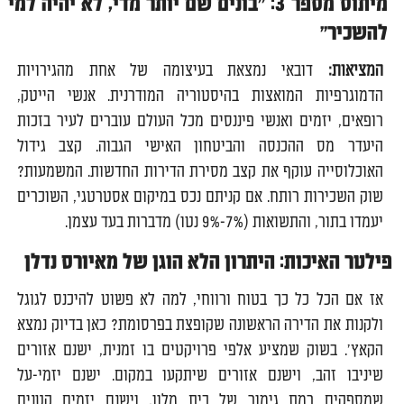
מיתוס מספר 3: "בונים שם יותר מדי, לא יהיה למי
להשכיר"
המציאות:
דובאי נמצאת בעיצומה של אחת מהגירויות
הדמוגרפיות המואצות בהיסטוריה המודרנית. אנשי הייטק,
רופאים, יזמים ואנשי פיננסים מכל העולם עוברים לעיר בזכות
היעדר מס ההכנסה והביטחון האישי הגבוה. קצב גידול
האוכלוסייה עוקף את קצב מסירת הדירות החדשות. המשמעות?
שוק השכירות רותח. אם קניתם נכס במיקום אסטרטגי, השוכרים
יעמדו בתור, והתשואות (7%-9% נטו) מדברות בעד עצמן.
פילטר האיכות: היתרון הלא הוגן של מאיורס נדלן
אז אם הכל כל כך בטוח ורווחי, למה לא פשוט להיכנס לגוגל
ולקנות את הדירה הראשונה שקופצת בפרסומת? כאן בדיוק נמצא
הקאץ'. בשוק שמציע אלפי פרויקטים בו זמנית, ישנם אזורים
שיניבו זהב, וישנם אזורים שיתקעו במקום. ישנם יזמי-על
שמספקים רמת גימור של בית מלון, וישנם יזמים קטנים