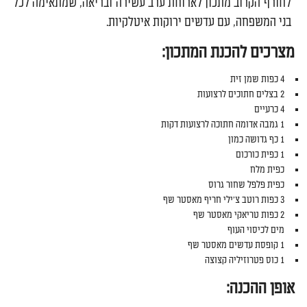
לחורף הקרוב מתכון לארוחת ערב עשירה ובריאה, שמתאימה לכל
בני המשפחה, עם עדשים ירוקות איטלקיות.
מצרכים
להכנת
המתכון
:
4
כפות
שמן
זית
2
בצלים
חתוכים
לרצועות
4
כרעיים
1
גמבה
אדומה
חתוכה
לרצועות
דקות
1
כף
גדושה
כמון
1
כפית
כורכום
כפית
מלח
כפית
פלפל
שחור
גרוס
3
כפות
רוטב
צ
'
ילי
חריף
מאסטר
שף
2
כפות
טריאקי
מאסטר
שף
מים
לכיסוי
העוף
1
קופסת
עדשים
מאסטר
שף
1
כוס
פטרוזיליה
קצוצה
אופן
ההכנה
: