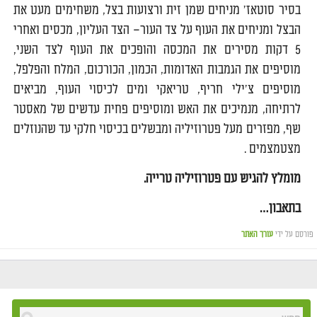
בסיר
סוטאז
'
מניחים
שמן
זית
ורצועות
בצל
,
משחימים
מעט
את
הבצל
ומניחים
את
העוף
על
צד
העור
–
הצד
העליון
,
מכסים
ואחרי
5
דקות
מסירים
את
המכסה
והופכים
את
העוף
לצד
השני
,
מוסיפים
את
הגמבות
האדומות
,
הכמון
,
הכורכום
,
המלח
והפלפל
,
מוסיפים
צ
'
ילי
חריף
,
טריאקי
ומים
לכיסוי
העוף
,
מביאים
לרתיחה
,
מנמיכים
את
האש
ומוסיפים
פחית
עדשים
של
מאסטר
שף
,
מפזרים
מעל
פטרוזיליה
ומבשלים
בכיסוי
חלקי
עד
שהנוזלים
מצטמצמים
.
מומלץ
להגיש
עם
פטרוזיליה
טרייה
.
בתאבון
…
פורסם על ידי
עורך האתר