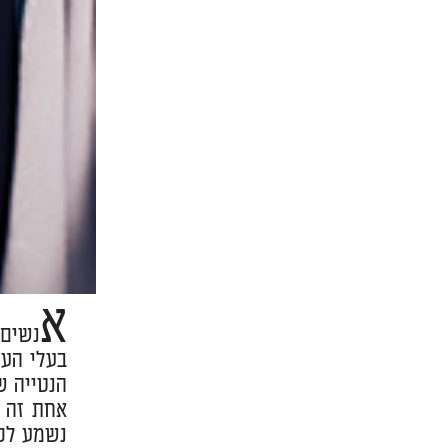
א
נשים 
בעלי העס
הנטייה ש
אחת זה פ
נשמע לכם