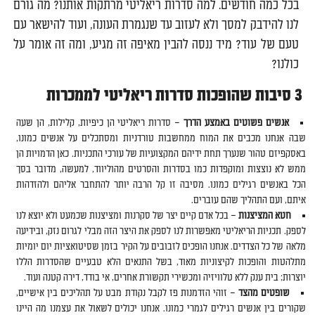
בכל כמה חודשים. למה סדרות ריאליטי מרתקות אותנו? מה גורם
לנו להידבק למסך ולא לעזוב עד שנגמרת העונה, ועוד להישאר עם
טעם של עוד? מיד ננסה להבין מאיפה זה מגיע, ומה זה אומר על
כולנו?
3 סיבות שהופכות סדרות ריאליטי לממכרות
אנשים פשוטים באמצע הדרך
– סדרות ריאליטי הן כיפיות, קלילות, הן שעה
שבה אנחנו מכבים את המוח ממחשבות טורדניות ומסתכלים על אנשים כמונו,
באסקפיזם טהור שנערך תחת ידיהם המקצועיות של עורכי התכניות. כאן הדמויות הן
ממש לא נוצצות ומוקפדות כמו בסדרות והסרטים מהוליווד, למעשה, מדובר בסך
הכל באנשים רגילים כמונו. מסיבה זו קל הרבה יותר להתחבר אליהם ולהזדהות
איתם, ועם התהליך שהם עוברים.
חטא המציצנות
– בכל אדם קיים יצר של סקרנות ומציצנות שכמעט ולא יוצא לנו
לספק. תכניות הריאליטי מאפשרות לנו לספק את היצר הזה מבלי לגרום נזק, ובידיעה
מלאה של כל הצדדים. אנחנו הופכים לזבובים על הקיר בזמן שסיטואציות יום יומיות
מתלהטות והופכות לקיצוניות מאוד, בשל התנאים הלא טבעיים שהסדרות הללו
יוצרות; בית ענק ללא טלוויזיה ומכשירי תקשורת אחרים, אי בודד, דירה קטנה ועוד.
שופטים מהצד
– זוהי הזדמנות פז לקבל נקודת מבט על תהליכים בין אישיים,
שקורים בין אנשים רגילים לגמרי כמונו. אנחנו יכולים לשאול את עצמנו מה היינו