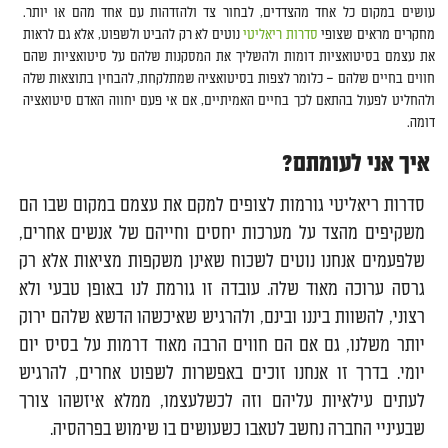
עושים במקום כל אחד מהצדדים, לבחור צד ולהזדהות עם אחד מהם או יותר.
מחקרים מראים שצופי
סדרות ריאליטי
נוטים לא רק להביט ולשפוט, אלא גם לראות
את עצמם בסיטואציות דומות ולהשליך את המסקנות שלהם על סיטואציות שהם
חווים בחיים שלהם – כלומר לצפות בסיטואציה שמתלקחת, להבחין בתוצאות שלה
ולהחליט לפעול בהתאם לכך בחיים האמיתיים, אם אי פעם יחווה האדם סיטואציה
דומה.
איך אני לעומתם?
סדרות ריאליטי גורמות לצופים למקם את עצמם במקום שבו הם
משקיפים מהצד על מערכות יחסים וחייהם של אנשים אחרים,
שלפעמים אנחנו נוטים לשכוח שאינן משקפות מציאות אלא רק
גרסה ערוכה מאוד שלה. עובדה זו גורמת לנו באופן טבעי ולא
רצוני, להשוות ביננו ובינם, ולהרגיש שאיכשהו הדשא שלהם ירוק
יותר משלנו, גם אם הם חווים הרבה מאוד דרמות על בסיס יום
יומי. בדרך זו אנחנו זוכים באפשרות לשפוט אחרים, להרגיש
לעתים עילאיות עליהם וזה לכשלעצמו, ממלא איזשהו צורך
שבעיניי החברה נחשב לטאבו כשעושים בו שימוש בפרהסיה.