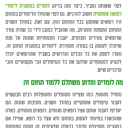
לפני שאנחנו נסביר, כיצד ומה בדיוק
לומדים במסגרת לימודי
רפואה אסתטית
חשוב להדגיש, גם לפני שהחלו הלימודים בתחום
היו רופאים שעסקו בכל התחום הזה, עם זאת, במהלך השנים
התחום התפתח והתרחב, מה שהוביל כמובן לידי כך שהיה צורך
שרופאים צעירים ומנוסים, יעברו התמחויות שונות על מנת
שיוכלו לעסוק בו בצורה מסודרת. לימודים במסגרת תחום זה,
נועדו לספק את כל הכלים הנדרשים בשביל שהרופאים יוכלו
להציע למטופלים שלהם את כל הטיפולים הכי מקצועיים והכי
עדכניים שיש.
מה לומדים ומדוע משתלם ללמוד תחום זה
נתחיל מהסוף, כמו שציינו מטופלים ומטופלות רבים מבקשים
לעבור טיפולים אסתטיים במהלך השנים, מסיבות שונות. הם
יעדיפו לעבור אותם אצל רופאים מנוסים, רופאים מומחים, כאלה
שהוכשרו במיוחד לעסוק בתחום ולא אצל כל רופא, אפילו אם
במקרים מסוימים מדובר בכאלה שלעיתים זה תחום התמחות