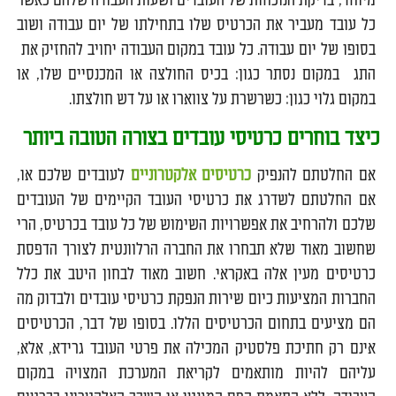
מיוחד, בדיקת הנוכחות של העובדים ושעות העבודה שלהם כאשר
כל עובד מעביר את הכרטיס שלו בתחילתו של יום עבודה ושוב
בסופו של יום עבודה. כל עובד במקום העבודה יחויב להחזיק את
התג במקום נסתר כגון: בכיס החולצה או המכנסיים שלו, או
במקום גלוי כגון: כשרשרת על צווארו או על דש חולצתו.
כיצד בוחרים כרטיסי עובדים בצורה הטובה ביותר
אם החלטתם להנפיק
כרטיסים אלקטרוניים
לעובדים שלכם או,
אם החלטתם לשדרג את כרטיסי העובד הקיימים של העובדים
שלכם ולהרחיב את אפשרויות השימוש של כל עובד בכרטיס, הרי
שחשוב מאוד שלא תבחרו את החברה הרלוונטית לצורך הדפסת
כרטיסים מעין אלה באקראי. חשוב מאוד לבחון היטב את כלל
החברות המציעות כיום שירות הנפקת כרטיסי עובדים ולבדוק מה
הם מציעים בתחום הכרטיסים הללו. בסופו של דבר, הכרטיסים
אינם רק חתיכת פלסטיק המכילה את פרטי העובד גרידא, אלא,
עליהם להיות מותאמים לקריאת המערכת המצויה במקום