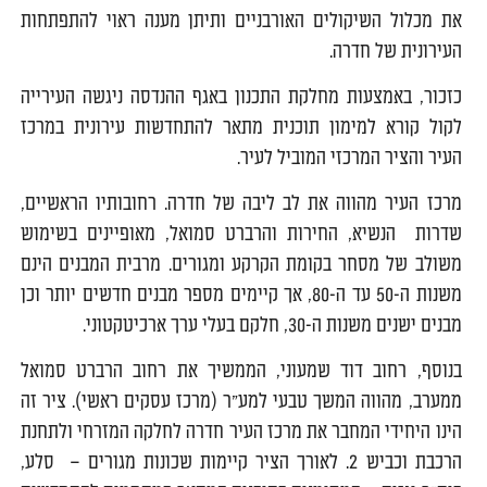
את מכלול השיקולים האורבניים ותיתן מענה ראוי להתפתחות
העירונית של חדרה.
כזכור, באמצעות מחלקת התכנון באגף ההנדסה ניגשה העירייה
לקול קורא למימון תוכנית מתאר להתחדשות עירונית במרכז
העיר והציר המרכזי המוביל לעיר.
מרכז העיר מהווה את לב ליבה של חדרה. רחובותיו הראשיים,
שדרות הנשיא, החירות והרברט סמואל, מאופיינים בשימוש
משולב של מסחר בקומת הקרקע ומגורים. מרבית המבנים הינם
משנות ה-50 עד ה-80, אך קיימים מספר מבנים חדשים יותר וכן
מבנים ישנים משנות ה-30, חלקם בעלי ערך ארכיטקטוני.
בנוסף, רחוב דוד שמעוני, הממשיך את רחוב הרברט סמואל
ממערב, מהווה המשך טבעי למע"ר (מרכז עסקים ראשי). ציר זה
הינו היחידי המחבר את מרכז העיר חדרה לחלקה המזרחי ולתחנת
הרכבת וכביש 2. לאורך הציר קיימות שכונות מגורים – סלע,