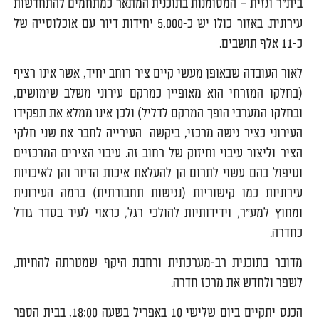
בית"ר וגזית – המסומנות בתוכנית המתאר כמתחמים להתחדשות
עירונית. באזור כולו יש כ-5,000 יחידות דיור עם אוכלוסייה של
כ-11 אלף תושבים.
לאור העובדה שבאופן מעשי קיים ציר רוחב יחיד, אשר אינו רציף
(בחלקו המזרחי הוא מאופיין כמרקם עירוני משלב שימושים,
ובחלקו המערבי הופך המרקם לדליל) ולכן אינו ממלא את תפקידו
העירוני כציר גישה מרכזי, ביקשה העירייה לחבר את שני חלקי
הציר וליצור עיבוי וחיזוק של רחוב זה. עיבוי הצירים המרכזיים
וטיפול בהם עשוי לתרום הן להעלאת איכות הדיור והן לאיכויות
עירוניות כמו קישוריות (נגישות תחבורתית) ברמה העירונית
ומחוץ למע"ר, וידידותיות להולכי רגל, כראוי לעיר בסדר גודל
כחדרה.
מדובר בתוכנית רב-מערכתית ורחבת היקף שמטרתה להחיות,
לשפר ולחדש את מרכז חדרה.
הכנס יתקיים ביום שלישי 10 באפריל בשעה 18:00, בבית הספר