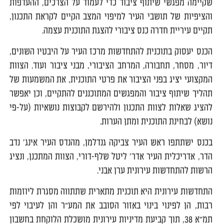
שקיימה מפגשי שיתוף ציבור כדי לעמוד על הצרכים, ההעדפות
והציפיות של תושבי העיר למיפוי המצב הקיים לקראת התכנון,
תקיים עיריית חדרה כנס ציבורי להצגת התוכנית עצמה.
הכנס יעסוק בתוכנית להתחדשות מרכז העיר על היבטיו השונים,
דיור, מסחר, תחבורה, המרחב הציבורי, מבני ציבור ועוד. הצוות
המקצועי יציג בפני הציבור את פרטי התוכנית, את המשמעות של
תהליך שיתוף ציבור והמפגשים המתוכננים להתקיים, וכן יאפשר
להציג שאלות לצוות התכנון ולהירשם לקבוצות נושאיות (על-פי
נושא) לבחינת התוכנית ומתן הערות.
בכנס ישתתפו ראש העיר צביקה גנדלמן, מהנדס העיר אינג' נדב
הדר, אדריכלית העיר אדר' ליטל שלף-דורי, הצוות המתכנן, ונציג
הרשות להתחדשות עירונית ערן אבני.
התחדשות עירונית היא תוכנית מתארית שתתווה מסגרת ליוזמות
רבות, הן לפינוי בינוי באזור הסובב את המע"ר והן לעיבוי לפי
תמ"א 38, תוך קביעת מדיניות עירונית מושכלת הלוקחת בחשבון